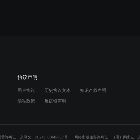
协议声明
用户协议
历史协议文本
知识产权声明
隐私政策
反盗链声明
营许可证：京网文（2024）0368-017号
网络出版服务许可证：（署）网出证（京