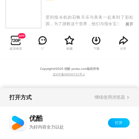
受到指令机的召唤天乐与美美一起来到了彩虹
国，为了拯救这个世界，他们与指令宝贝红宝开
展开
始了一段奇幻的冒险之旅，在这个旅程中他们了
克服各种困难，结识了更多同伴，最终凭着友
情、爱与正义的力量拯救了彩虹国。
超清画质
收藏
下载
分享
17
Copyright©
2026
优酷 youku.com
版权所有
京ICP备06050721号-1
打开方式
继续使用浏览器
优酷
打开
为好内容全力以赴