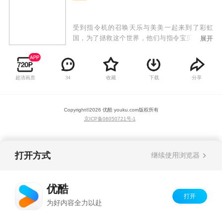
受到指令机的召唤天乐与美美一起来到了彩虹
国，为了拯救这个世界，他们与指令宝贝红宝开
展开
始了一段奇幻的冒险之旅，在这个旅程中他们了
克服各种困难，结识了更多同伴，最终凭着友
情、爱与正义的力量拯救了彩虹国。
超清画质
收藏
下载
分享
34
Copyright©
2026
优酷 youku.com
版权所有
京ICP备06050721号-1
打开方式
继续使用浏览器
优酷
打开
为好内容全力以赴