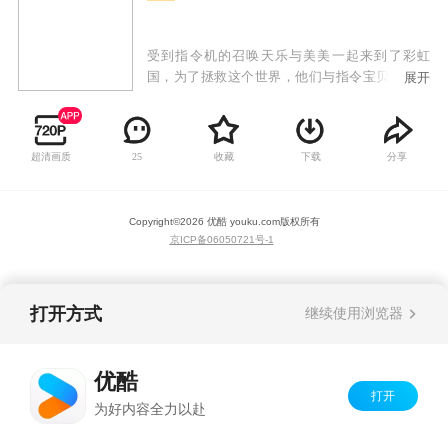
受到指令机的召唤天乐与美美一起来到了彩虹
国，为了拯救这个世界，他们与指令宝贝红宝开
展开
始了一段奇幻的冒险之旅，在这个旅程中他们了
克服各种困难，结识了更多同伴，最终凭着友
情、爱与正义的力量拯救了彩虹国。
超清画质
收藏
下载
分享
25
Copyright©
2026
优酷 youku.com
版权所有
京ICP备06050721号-1
打开方式
继续使用浏览器
优酷
打开
为好内容全力以赴