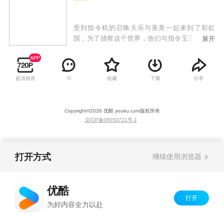
受到指令机的召唤天乐与美美一起来到了彩虹
国，为了拯救这个世界，他们与指令宝贝红宝开
展开
始了一段奇幻的冒险之旅，在这个旅程中他们了
克服各种困难，结识了更多同伴，最终凭着友
情、爱与正义的力量拯救了彩虹国。
超清画质
收藏
下载
分享
70
Copyright©
2026
优酷 youku.com
版权所有
京ICP备06050721号-1
打开方式
继续使用浏览器
优酷
打开
为好内容全力以赴