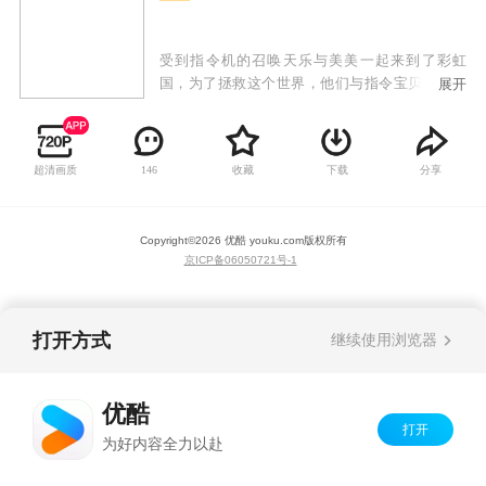
受到指令机的召唤天乐与美美一起来到了彩虹
国，为了拯救这个世界，他们与指令宝贝红宝开
展开
始了一段奇幻的冒险之旅，在这个旅程中他们了
克服各种困难，结识了更多同伴，最终凭着友
情、爱与正义的力量拯救了彩虹国。
超清画质
收藏
下载
分享
146
Copyright©
2026
优酷 youku.com
版权所有
京ICP备06050721号-1
打开方式
继续使用浏览器
优酷
打开
为好内容全力以赴