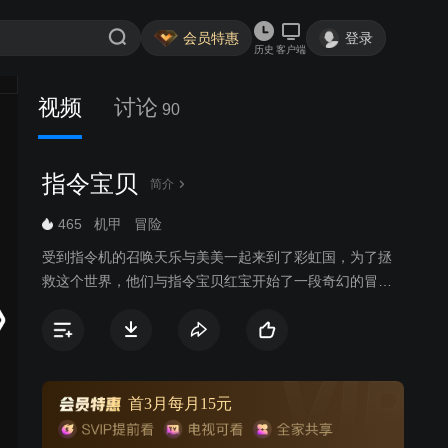
会员特惠
登录
历史
客户端
视频
讨论
90
指令宝贝
简介
465
机甲
冒险
受到指令机的召唤天乐与美美一起来到了彩虹国，为了拯
救这个世界，他们与指令宝贝红宝开始了一段奇幻的冒险
之旅，在这个旅程中他们了克服各种困难，结识了更多同
伴，最终凭着友情、爱与正义的力量拯救了彩虹国。
首3月每月15元