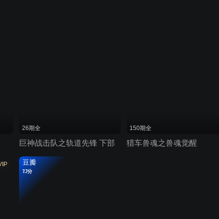
26期全
150期全
巨神战击队之轨道先锋 下部
猎车兽魂之兽魂觉醒
豆瓣
VIP
7.7分