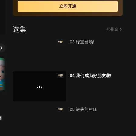
立即开通
选集
45期全
03 绿宝登场!
VIP
04 我们成为好朋友啦!
VIP
05 谜失的村庄
VIP
播