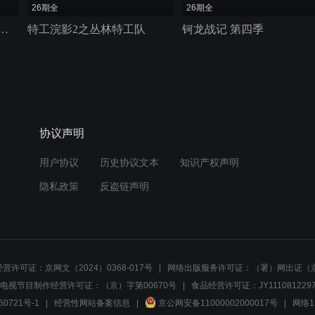
26期全
26期全
可 第7季 超变恐龙出击
特工浣影2之丛林特工队
钶龙战记 第四季
协议声明
用户协议
历史协议文本
知识产权声明
隐私政策
反盗链声明
营许可证：京网文（2024）0368-017号
网络出版服务许可证：（署）网出证（京
电视节目制作经营许可证：（京）字第00670号
食品经营许可证：JY1110812297
50721号-1
经营性网站备案信息
京公网安备11000002000017号
网络1