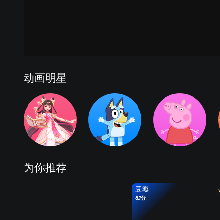
动画明星
为你推荐
豆瓣
8.7分