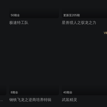
50期全
更新至205期
极速特工队
星兽猎人之驭龙之力
VI
8期全
40期全
蒙音乐剧之疯狂怪兽车 第二季
钢铁飞龙之逆商培养特辑
武装精灵