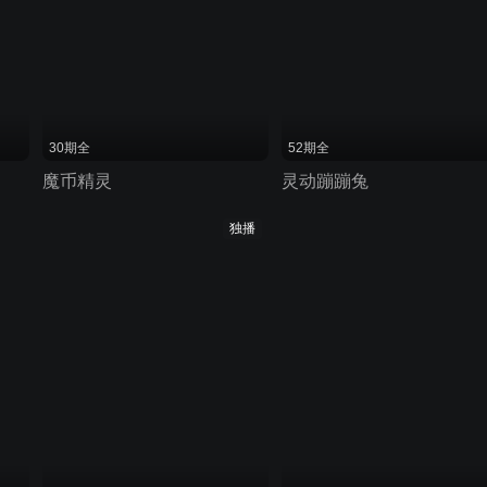
30期全
52期全
魔币精灵
灵动蹦蹦兔
独播