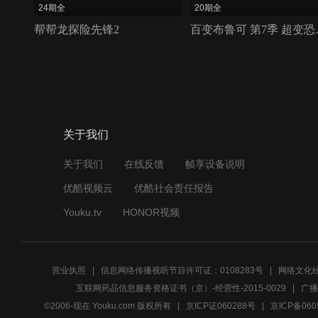
24期全
20期全
帮帮龙探险先锋2
百变布鲁
关于我们
关于我们
在线反馈
帧享设备说明
优酷视频云
优酷社会责任报告
Youku.tv
HONOR视频
营业执照
信息网络传播视听节目许可证：0108283号
网络文化经
互联网药品信息服务资格证书（京）-经营性-2015-0029
广播
©2006-现在 Youku.com 版权所有
京ICP证060288号
京ICP备060