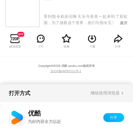
受到指令机的召唤天乐与美美一起来到了彩虹
国，为了拯救这个世界，他们与指令宝贝红宝开
展开
始了一段奇幻的冒险之旅，在这个旅程中他们了
克服各种困难，结识了更多同伴，最终凭着友
情、爱与正义的力量拯救了彩虹国。
超清画质
收藏
下载
分享
270
Copyright©
2026
优酷 youku.com
版权所有
京ICP备06050721号-1
打开方式
继续使用浏览器
优酷
打开
为好内容全力以赴