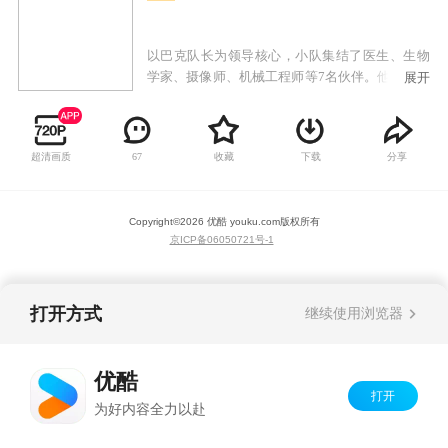
以巴克队长为领导核心，小队集结了医生、生物
学家、摄像师、机械工程师等7名伙伴。他们是一
展开
群活跃在海底的小小冒险家，有着各自的爱好与
独一无二的特长，在团队核心巴克队长的带领下
向着未知的海域不断探索前进。精致的画面呈现
超清画质
收藏
下载
分享
67
与天马星空的想象力，更增添了动画的观赏性与
趣味性。
Copyright©
2026
优酷 youku.com
版权所有
京ICP备06050721号-1
打开方式
继续使用浏览器
优酷
打开
为好内容全力以赴