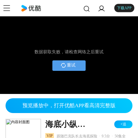
下载APP
数据获取失败，请检查网络之后重试
重试
预览播放中，打开优酷APP看高清完整版
海底小纵队 第一季
+追
.
.
VIP
跟随巴克队长去海底探险
9.5分
50集全