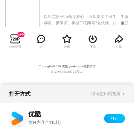
以巴克队长为领导核心，小队集结了医生、生物
学家、摄像师、机械工程师等7名伙伴。他们是一
展开
群活跃在海底的小小冒险家，有着各自的爱好与
独一无二的特长，在团队核心巴克队长的带领下
向着未知的海域不断探索前进。精致的画面呈现
超清画质
收藏
下载
分享
59
与天马星空的想象力，更增添了动画的观赏性与
趣味性。
Copyright©
2026
优酷 youku.com
版权所有
京ICP备06050721号-1
打开方式
继续使用浏览器
优酷
打开
为好内容全力以赴