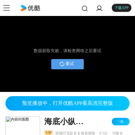
下载APP
数据获取失败，请检查网络之后重试
重试
预览播放中，打开优酷APP看高清完整版
海底小纵队 第一季
+追
.
.
VIP
跟随巴克队长去海底探险
9.5分
50集全