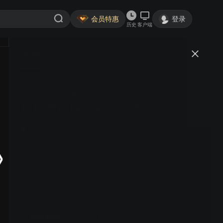
会员特惠
登录
历史
客户端
视频
讨论
7107
异次元的狙击手 名侦
日语
简介
探柯南剧场版第十八部
809
推理
刑侦
蒋笃慧 山崎和佳奈 小山力也 山口胜平 | 异次元狙击手，
FBI警探回归，柯南与世良追踪真相，决战一触即发。
年卡约5.1折