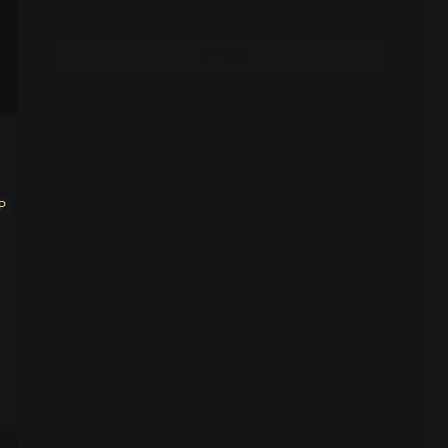
提前续费 续享大屏超清观看体验
立即续费
选集
1话全
场版16
剧场版17
剧场版18
剧场版19
剧场版2
P
VIP
周边视频
名侦探柯南剧场版 2014 异
预告
次元的狙击手 正式版预告
(中文字幕)
01:39