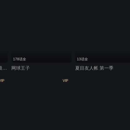
178话全
13话全
杀诡太累，我选择娶个A级雪女当老婆
网球王子
夏目友人帐 第一季
VIP
VIP