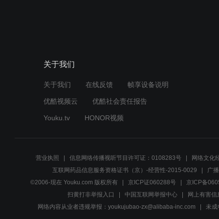
关于我们
关于我们
在线反馈
帧享设备说明
优酷视频云
优酷社会责任报告
Youku.tv
HONOR视频
营业执照
信息网络传播视听节目许可证：0108283号
网络文化经
互联网药品信息服务资格证书（京）-经营性-2015-0029
广播
©2006-现在 Youku.com 版权所有
京ICP证060288号
京ICP备060
扫黄打非举报入口
中国互联网举报中心
网上有害信
网络内容从业者违规举报：youkujubao-zx@alibaba-inc.com
未成年