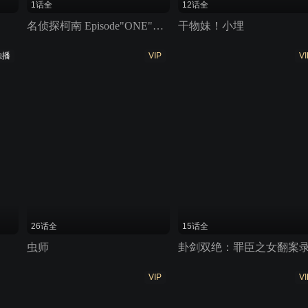
1话全
12话全
名侦探柯南 Episode"ONE"变小的名侦探
干物妹！小埋
独播
VIP
VI
26话全
15话全
虫师
卦剑双绝：罪臣之女翻案
VIP
VI