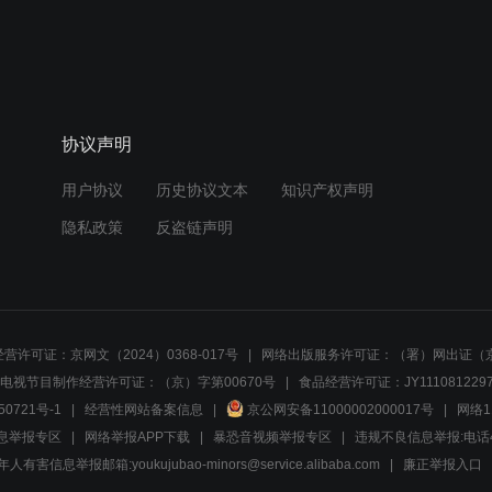
协议声明
用户协议
历史协议文本
知识产权声明
隐私政策
反盗链声明
营许可证：京网文（2024）0368-017号
网络出版服务许可证：（署）网出证（京
电视节目制作经营许可证：（京）字第00670号
食品经营许可证：JY1110812297
50721号-1
经营性网站备案信息
京公网安备11000002000017号
网络1
息举报专区
网络举报APP下载
暴恐音视频举报专区
违规不良信息举报:电话40081
人有害信息举报邮箱:youkujubao-minors@service.alibaba.com
廉正举报入口