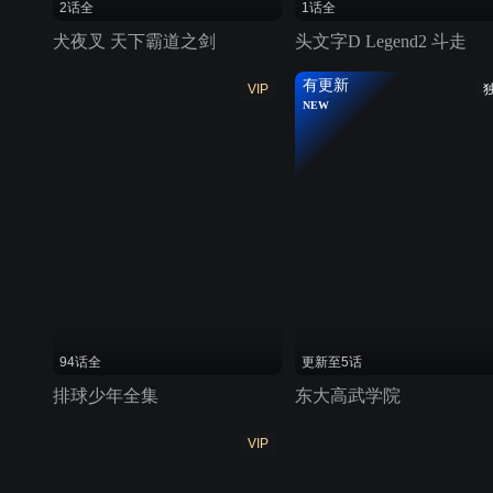
2话全
1话全
犬夜叉 天下霸道之剑
头文字D Legend2 斗走
有更新
VIP
NEW
94话全
更新至5话
排球少年全集
东大高武学院
VIP