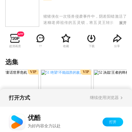
猪猪侠在一次怪兽侵袭事件中，阴差阳错激活了
迷糊老师祖传的五灵锁，将五灵王转换成了能
展开
量，使自己获得了变身成铁拳虎、神木猿、冰封
鹿、火焰鹤与石甲熊的超凡能力，从此肩负起了
维护童话世界的安宁的重任。
超清画质
收藏
下载
分享
77
选集
VIP
VIP
打开方式
继续使用浏览器
51 绝望!不能战胜的敌人
狙击!童话世界危机
52 决战!王者的
量
优酷
打开
Copyright©
2026
优酷 youku.com
版权所有
为好内容全力以赴
京ICP备06050721号-1