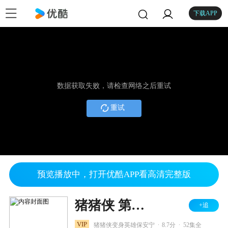
下载APP
数据获取失败，请检查网络之后重试
重试
预览播放中，打开优酷APP看高清完整版
猪猪侠 第七部 变身小英雄
+追
.
.
VIP
猪猪侠变身英雄保安宁
8.7分
52集全