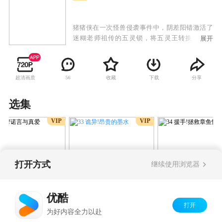
猪猪侠在一次怪兽侵袭事件中，阴差阳错激活了
迷糊老师祖传的五灵锁，将五灵王转换成了能
展开
量，使自己获得了变身成铁拳虎、神木猿、冰封
鹿、火焰鹤与石甲熊的超凡能力，从此肩负起了
维护童话世界的安宁的重任。
超清画质
收藏
下载
分享
56
选集
VIP
VIP
打开方式
继续使用浏览器
33 诡异!昂贵的墨水
幸福!诺言与真爱
34 援手!拯救章
优酷
打开
Copyright©
2026
优酷 youku.com
版权所有
为好内容全力以赴
京ICP备06050721号-1