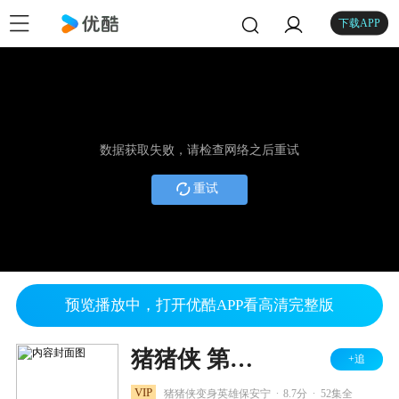
下载APP
数据获取失败，请检查网络之后重试
重试
预览播放中，打开优酷APP看高清完整版
猪猪侠 第七部 变身小英雄
+追
.
.
VIP
猪猪侠变身英雄保安宁
8.7分
52集全