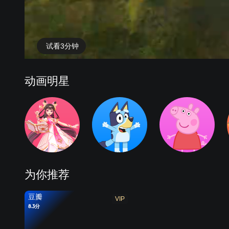
试看3分钟
科普乐园
爆笑研究所
决战前夜
五灵运动会
武
动画明星
为你推荐
豆瓣
VIP
8.3分