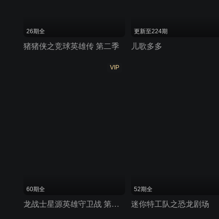
26期全
更新至224期
猪猪侠之竞球英雄传 第二季
儿歌多多
VIP
60期全
52期全
龙战士星源英雄守卫战 第二季
迷你特工队之恐龙剧场