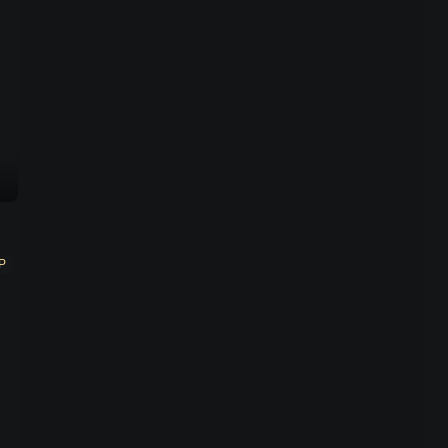
查看全部
周边视频
猪猪侠初到研究社报道，被
社长嫌弃菜鸟要碎了
00:54
P
小怪兽身份到底是什么？迷
糊老师启发猪猪侠解密
00:56
下列哪个变身口号猪猪侠没
用过？