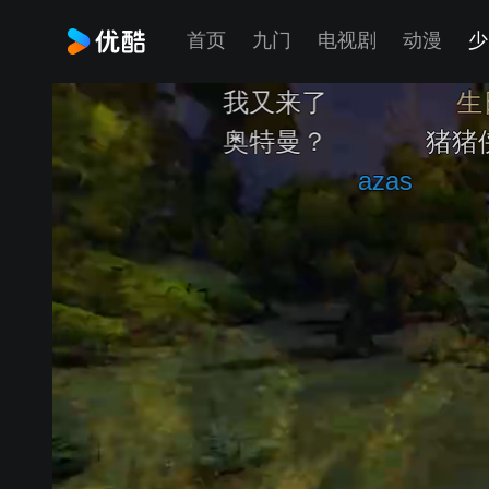
首页
九门
电视剧
动漫
少
我又来了
生日
奥特曼？
猪猪侠快变身
azas