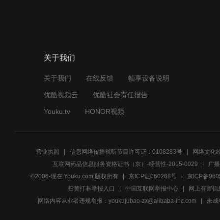
关于我们
关于我们
在线反馈
帧享设备说明
优酷视频云
优酷社会责任报告
Youku.tv
HONOR视频
营业执照
信息网络传播视听节目许可证：0108283号
网络文化经
互联网药品信息服务资格证书（京）-经营性-2015-0029
广播
©2006-现在 Youku.com 版权所有
京ICP证060288号
京ICP备060
扫黄打非举报入口
中国互联网举报中心
网上有害信
网络内容从业者违规举报：youkujubao-zx@alibaba-inc.com
未成年