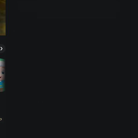
立即开通
选集
52期全
故事
幸福救援队
变身小英雄
变身战队
魔幻环
31 怪物!非人的王子
VIP
32 幸福!诺言与真爱
VIP
P
33 诡异!昂贵的墨水
VIP