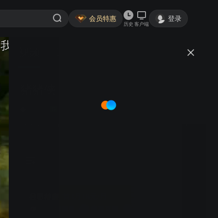
会员特惠
登录
历史
客户端
视频
讨论
29
猪猪侠 第七部 变身小英雄
简介
1044
7.5分
冒险
热血
猪猪侠在一次怪兽侵袭事件中，阴差阳错激活了迷糊老师
祖传的五灵锁，将五灵王转换成了能量，使自己获得了变
身成铁拳虎、神木猿、冰封鹿、火焰鹤与石甲熊的超凡能
力，从此肩负起了维护童话世界的安宁的重任。
首3月18元/月