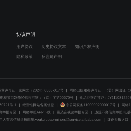
协议声明
用户协议
历史协议文本
知识产权声明
隐私政策
反盗链声明
营许可证：京网文（2024）0368-017号
网络出版服务许可证：（署）网出证（京
电视节目制作经营许可证：（京）字第00670号
食品经营许可证：JY1110812297
50721号-1
经营性网站备案信息
京公网安备11000002000017号
网络1
息举报专区
网络举报APP下载
暴恐音视频举报专区
违规不良信息举报:电话40081
人有害信息举报邮箱:youkujubao-minors@service.alibaba.com
廉正举报入口