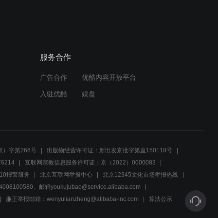
服务合作
广告合作
优酷内容开放平台
入驻优酷
娱盘
）字第266号
出版物经营许可证：新出发京批字第直150118号
6214
互联网宗教信息服务许可证：京（2022）0000083
10报警服务
北京互联网举报中心
北京12345文化市场举报热线
00580、邮箱youkujubao@service.alibaba.com
廉正举报邮箱：wenyulianzheng@alibaba-inc.com
算法公示