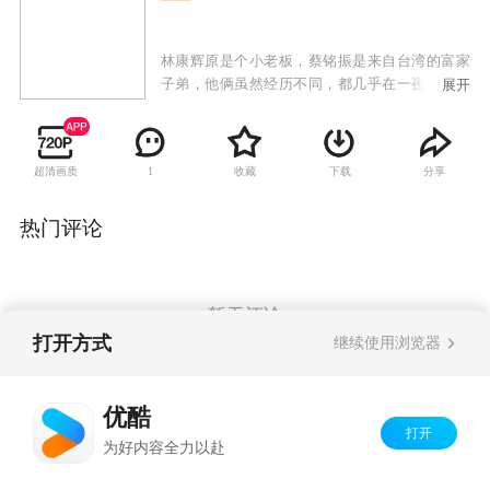
林康辉原是个小老板，蔡铭振是来自台湾的富家
子弟，他俩虽然经历不同，都几乎在一夜之间成
展开
了穷光蛋。在遭受苦难后，两人皆不气馁，一心
寻找创业机会，而且都看好在闽南乡村搞有机种
植，因此阴差阳错碰到一块，艰辛地进行一场“绿
超清画质
收藏
下载
分享
1
色革命”。程雨欣和林康辉是一对欢喜冤家，在磕
磕碰碰中互为吸引，最后成了恋人。
热门评论
暂无评论
打开方式
继续使用浏览器
Copyright©
2026
优酷 youku.com
版权所有
优酷
京ICP备06050721号-1
打开
为好内容全力以赴