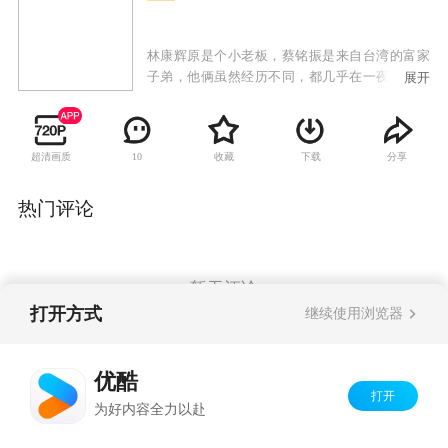
林康辉原是个小老板，蔡铭振是来自台湾的富家
子弟，他俩虽然经历不同，都几乎在一夜之间成
展开
了穷光蛋。在遭受苦难后，两人皆不气馁，一心
寻找创业机会，而且都看好在闽南乡村搞有机种
植，因此阴差阳错碰到一块，艰辛地进行一场“绿
超清画质
收藏
下载
分享
10
色革命”。程雨欣和林康辉是一对欢喜冤家，在磕
磕碰碰中互为吸引，最后成了恋人。
热门评论
暂无评论
打开方式
继续使用浏览器
Copyright©
2026
优酷 youku.com
版权所有
优酷
京ICP备06050721号-1
打开
为好内容全力以赴