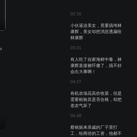
02:16
小伙逼迫美女，竟要搞垮林
康辉，美女却把消息透漏给
林康辉
03:21
P
有人吃了自家海鲜中毒，林
康辉直接被吓傻了，搞不好
会出大事啊！
04:27
有机农场花高价收菜，但是
需要检验其是否合格，却把
老农气坏了
04:48
蔡铭振来亲戚的厂子里打
工，给两倍的工资，他都不