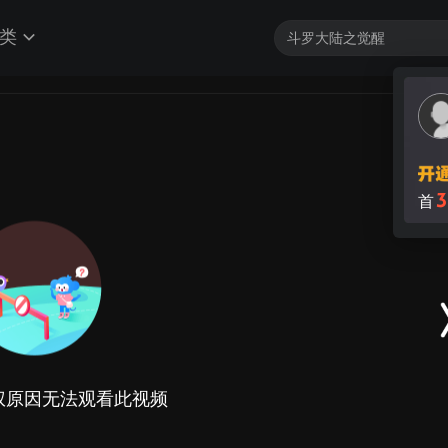
类
3
首
权原因无法观看此视频