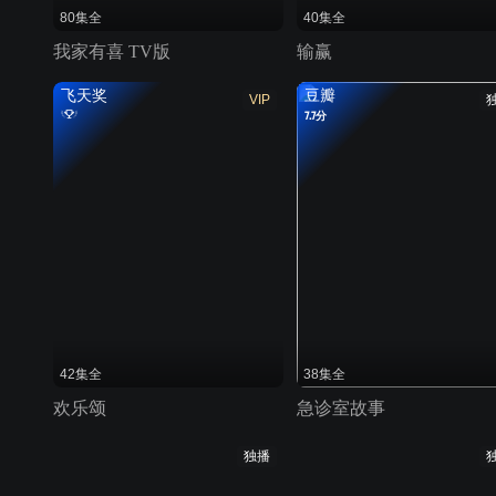
80集全
40集全
我家有喜 TV版
输赢
飞天奖
豆瓣
VIP
7.7分
42集全
38集全
欢乐颂
急诊室故事
独播