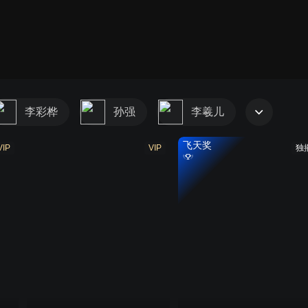
李彩桦
孙强
李羲儿
飞天奖
VIP
VIP
独