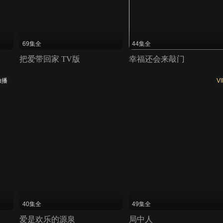
69集全
44集全
把爱带回家 TV版
幸福还会来敲门
独播
VI
40集全
49集全
爱是欢乐的源泉
局中人