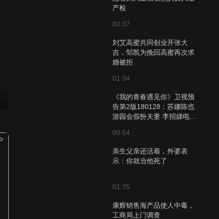
产检
02:37
刘艾高蜜共同创业开张大
吉，邹凯为挽回高蜜再次求
婚被拒
01:34
《我的青春遇见你》卫视预
告第2版180128：苏娜陈也
游园会假扮夫妻 李招娣电话
查岗听到内情
00:54
P
亲生父亲还活着，外婆表
示：你就当他死了
01:35
康辉销售海产品使人中毒，
工商局上门调查