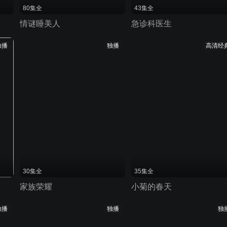
80集全
43集全
情谜睡美人
急诊科医生
独播
独播
高清经
30集全
35集全
家族荣耀
小菊的春天
独播
独播
独