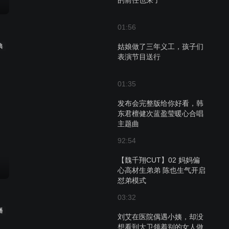
的前任也来了
01:56
典
姑娘做了三年义工，孩子们
表演节目送行
01:35
发布会完整版给你好看，韩
东君檀健次蓝盈莹暖心合唱
主题曲
92:54
【魏千翔CUT】02 妈妈偏
心高材生弟弟 陈也生气开启
怼弟模式
03:32
播
刘艾在医院偶遇小姨，却没
想看到大卫领着别的女人做