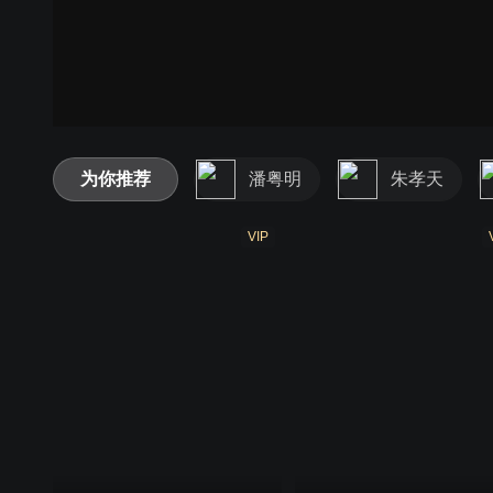
为你推荐
潘粤明
朱孝天
VIP