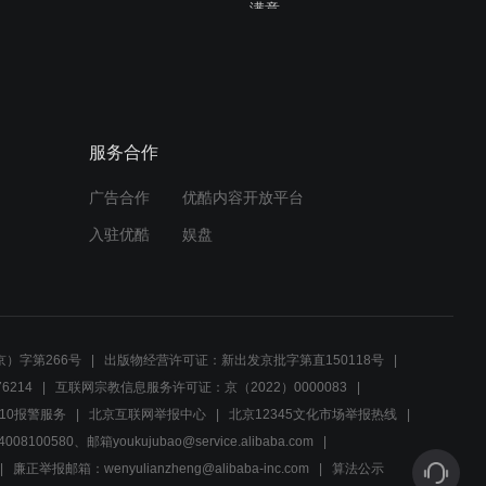
满意
03:07
青春无极限：为了投资土地
赚大钱，投资人竟想出这
招，也是没谁了
服务合作
01:16
广告合作
优酷内容开放平台
美女认老头儿做干爹，可没
想到的是，干爹竟是她的亲
入驻优酷
娱盘
爹，当场崩溃
03:40
美女为拒绝男子求婚逃离现
场，没想到竟被经过的车辆
）字第266号
出版物经营许可证：新出发京批字第直150118号
撞飞身受重伤
6214
互联网宗教信息服务许可证：京（2022）0000083
02:10
10报警服务
北京互联网举报中心
北京12345文化市场举报热线
00580、邮箱youkujubao@service.alibaba.com
情侣正要订婚时，女方父亲
突然出现叫停，原来是因为
廉正举报邮箱：wenyulianzheng@alibaba-inc.com
算法公示