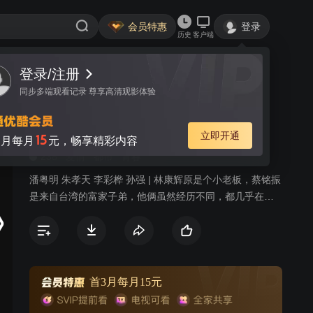
会员特惠
登录
历史
客户端
登录/注册
视频
讨论
3
同步多端观看记录 尊享高清观影体验
青春无极限
简介
立即开通
15
月每月
元，畅享精彩内容
238
爱情
都市
青春
潘粤明 朱孝天 李彩桦 孙强 | 林康辉原是个小老板，蔡铭振
是来自台湾的富家子弟，他俩虽然经历不同，都几乎在一
夜之间成了穷光蛋。在遭受苦难后，两人皆不气馁，一心
寻找创业机会，而且都看好在闽南乡村搞有机种植，因此
阴差阳错碰到一块，艰辛地进行一场“绿色革命”。程雨欣和
林康辉是一对欢喜冤家，在磕磕碰碰中互为吸引，最后成
了恋人。
首3月每月15元