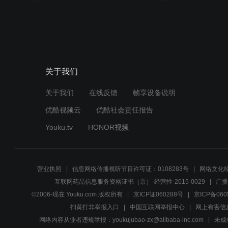
关于我们
关于我们
在线反馈
帧享设备说明
优酷视频云
优酷社会责任报告
Youku.tv
HONOR视频
营业执照
信息网络传播视听节目许可证：0108283号
网络文化经
互联网药品信息服务资格证书（京）-经营性-2015-0029
广播
©2006-现在 Youku.com 版权所有
京ICP证060288号
京ICP备060
扫黄打非举报入口
中国互联网举报中心
网上有害信
网络内容从业者违规举报：youkujubao-zx@alibaba-inc.com
未成年