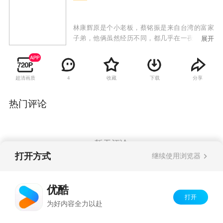
林康辉原是个小老板，蔡铭振是来自台湾的富家
子弟，他俩虽然经历不同，都几乎在一夜之间成
展开
了穷光蛋。在遭受苦难后，两人皆不气馁，一心
寻找创业机会，而且都看好在闽南乡村搞有机种
植，因此阴差阳错碰到一块，艰辛地进行一场“绿
超清画质
收藏
下载
分享
4
色革命”。程雨欣和林康辉是一对欢喜冤家，在磕
磕碰碰中互为吸引，最后成了恋人。
热门评论
暂无评论
打开方式
继续使用浏览器
Copyright©
2026
优酷 youku.com
版权所有
优酷
京ICP备06050721号-1
打开
为好内容全力以赴