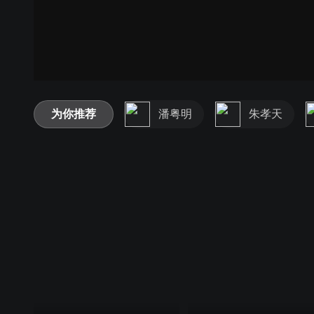
为你推荐
潘粤明
朱孝天