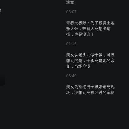
满意
典
03:07
青春无极限：为了投资土地
赚大钱，投资人竟想出这
招，也是没谁了
01:16
美女认老头儿做干爹，可没
想到的是，干爹竟是她的亲
爹，当场崩溃
03:40
美女为拒绝男子求婚逃离现
场，没想到竟被经过的车辆
撞飞身受重伤
02:10
情侣正要订婚时，女方父亲
突然出现叫停，原来是因为