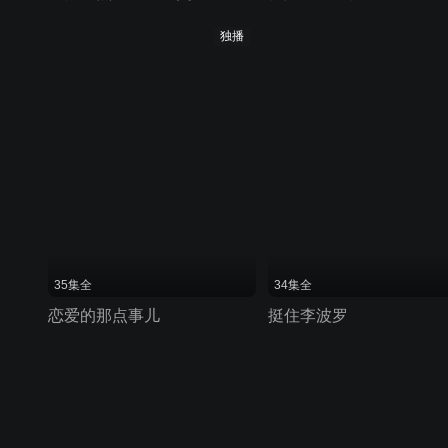
独播
35集全
34集全
恋爱的那点事儿
挺住李波罗