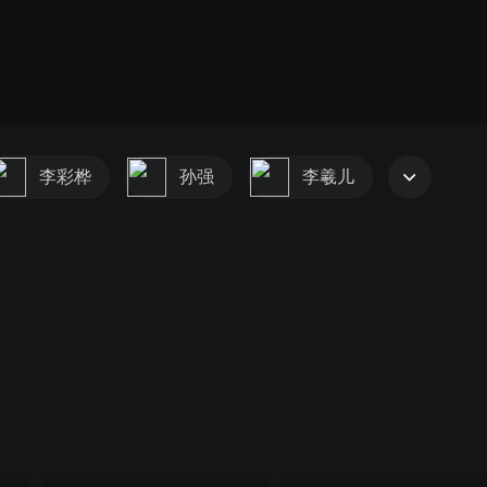
李彩桦
孙强
李羲儿