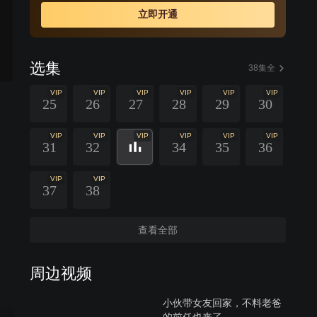
立即开通
选集
38集全
VIP
VIP
VIP
VIP
VIP
VIP
25
26
27
28
29
30
VIP
VIP
VIP
VIP
VIP
VIP
31
32
34
35
36
VIP
VIP
37
38
查看全部
周边视频
小伙带女友回家，不料老爸