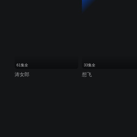
61集全
33集全
涛女郎
想飞