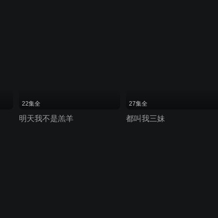
22集全
27集全
明天我不是羔羊
都叫我三妹