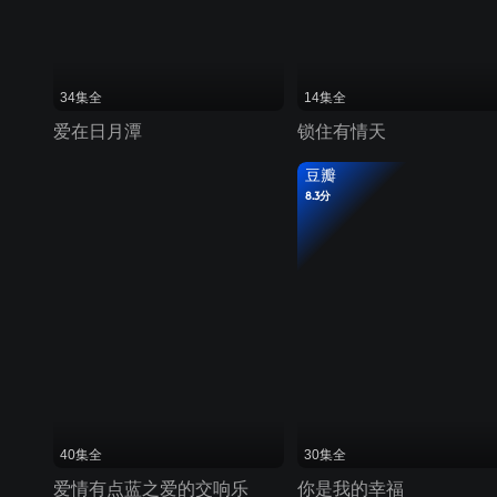
34集全
14集全
爱在日月潭
锁住有情天
豆瓣
8.3分
40集全
30集全
爱情有点蓝之爱的交响乐
你是我的幸福