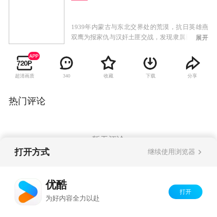
1939年内蒙古与东北交界处的荒漠，抗日英雄燕
双鹰为报家仇与汉奸土匪交战，发现隶属日军731
展开
部队的人体试验室“208防疫站”正在用中国人试验
可怕的二号病毒，并用之制成细菌炸弹。为了粉
碎日军阴谋，打击投敌的土匪，燕双鹰与国民政
超清画质
收藏
下载
分享
340
府特派员周晓英一同深入土匪的聚集地五龙镇。
周晓英想收编这些土匪为己所用，为此大耍手
段。燕双鹰消灭土匪和日军试验室，孤军奋战，
热门评论
百折不挠。二人斗智斗勇，又相互敬佩。最终燕
双鹰带领抗日武装，与日军和老刀把子、刘大麻
子，东山好等几股土匪展开艰苦卓绝的战斗。大
漠深处，铁路线上，208防疫站，处处都是他们的
暂无评论
战场。燕双鹰的勇气和毅力鼓舞着战友们，几番
打开方式
继续使用浏览器
折挫，几番奋起，最后，他带领着同志们与汉奸
土匪在五龙镇展开决战，终于消灭了这几股投敌
Copyright©
2026
优酷 youku.com
版权所有
卖国的匪帮，铲除日军试验室，将二号病毒烧为
优酷
京ICP备06050721号-1
灰烬。
打开
为好内容全力以赴