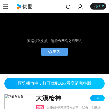
下载APP
数据获取失败，请检查网络之后重试
重试
预览播放中，打开优酷APP看高清完整版
大漠枪神
+追
.
.
独播
抗日枪神燕双鹰传奇故事
8.0分
32集全