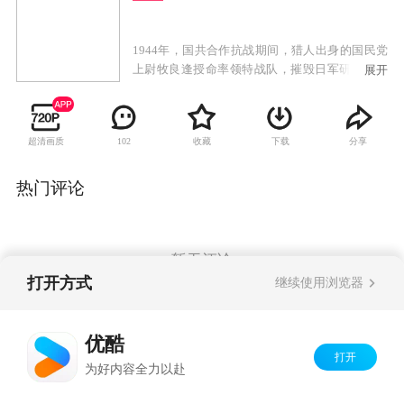
1944年，国共合作抗战期间，猎人出身的国民党
上尉牧良逢授命率领特战队，摧毁日军研制氰酸
展开
手雷的秘密武器研究所；在中共地下党员张觉、
刘晓贤的帮助下，历经重重艰险完成任务。但期
间，身为坚定共产党人的父亲牧大明被杀害，妻
超清画质
收藏
下载
分享
102
子柳烟也遭受迫害而丧失记忆。在识破并阻止日
军一次针对国军高级将领的刺杀后，牧良逢受命
带领特战队阻击日军进攻，但约定好的后援却迟
热门评论
迟未到。陷入绝境的特战队被中共游击队不惜代
价地解救出来，期间中共党员大无畏的牺牲精神
改变了牧良逢对共产党的看法。在中共地下党的
帮助下，牧良逢查出幕后真凶的身份，使他真正
暂无评论
认清了国民党某些高级将领消极抗日的的本质；
打开方式
继续使用浏览器
为了挽救即将崩溃的战局，牧良逢的特战队与中
共游击队并肩一处，开始了一场惨烈悲壮的战
Copyright©
2026
优酷 youku.com
版权所有
斗。
优酷
京ICP备06050721号-1
打开
为好内容全力以赴