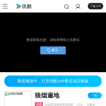
下载APP
数据获取失败，请检查网络之后重试
重试
预览播放中，打开优酷APP看高清完整版
狼烟遍地
+追
.
.
独播
抗战英雄诠释生死绝恋
8.0分
36集全