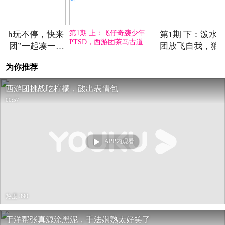
05-23期
05-29期
第1期 上：飞仔奇袭少年
high玩不停，快来
第1期 下：泼水
PTSD，西游团茶马古道各
西游团”一起凑一
团放飞自我，狼
显神通
11人11个心眼
为你推荐
西游团挑战吃柠檬，酸出表情包
00:57
APP内观看
热度 390
于洋帮张真源涂黑泥，手法娴熟太好笑了