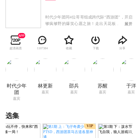
时代少年团同4位哥哥组成跨代际“西游团”，开启
够疯够野的爆笑心愿之旅！走出天花板，解锁最
展开
地道的天地畅游。每站许下限定心愿，赢家最终
梦想成真。代际反差+炸裂团魂，打造超燃西游攻
略！
超清画质
收藏
下载
分享
1107384
时代少年
林更新
邵兵
苏醒
于洋
团
嘉宾
嘉宾
嘉宾
嘉宾
嘉宾
选集
VIP