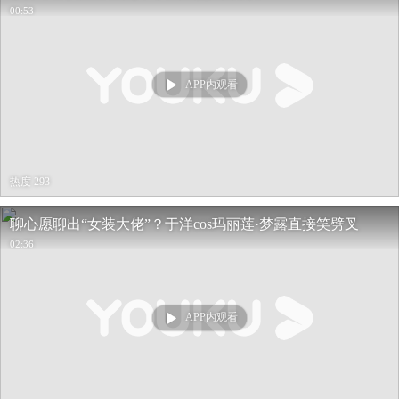
00:53
APP内观看
热度 293
聊心愿聊出“女装大佬”？于洋cos玛丽莲·梦露直接笑劈叉
02:36
APP内观看