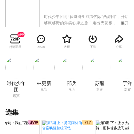
时代少年团同4位哥哥组成跨代际“西游团”，开启
够疯够野的爆笑心愿之旅！走出天花板，解锁最
展开
地道的天地畅游。每站许下限定心愿，赢家最终
梦想成真。代际反差+炸裂团魂，打造超燃西游攻
略！
超清画质
收藏
下载
分享
28669
时代少年
林更新
邵兵
苏醒
于洋
团
嘉宾
嘉宾
嘉宾
嘉宾
嘉宾
选集
VIP