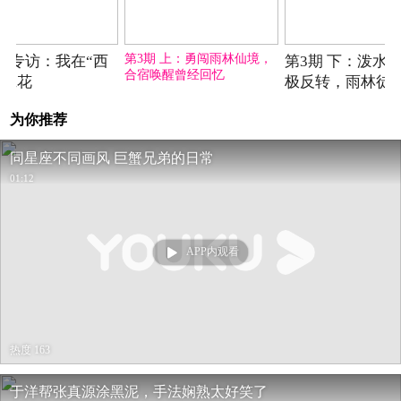
06-07期
06-12期
第3期 上：勇闯雨林仙境，
霖专访：我在“西
第3期 下：泼水
合宿唤醒曾经回忆
做班花
极反转，雨林徒
自我
为你推荐
同星座不同画风 巨蟹兄弟的日常
01:12
APP内观看
热度 163
于洋帮张真源涂黑泥，手法娴熟太好笑了