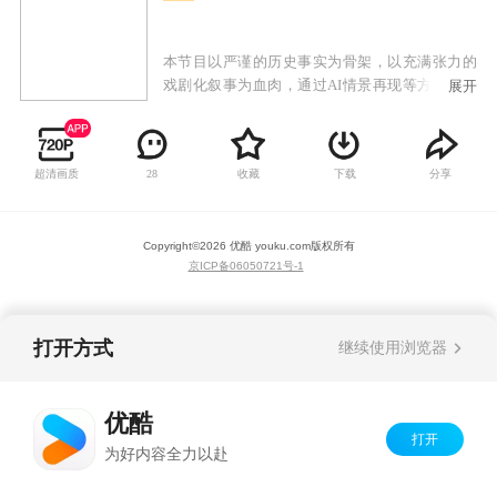
本节目以严谨的历史事实为骨架，以充满张力的
戏剧化叙事为血肉，通过AI情景再现等方式，深
展开
入剖析张居正作为政治家、改革家、导师和凡人
的多重面相，展现一场个人命运与帝国气运交织
的悲壮历史。
超清画质
收藏
下载
分享
28
Copyright©
2026
优酷 youku.com
版权所有
京ICP备06050721号-1
打开方式
继续使用浏览器
优酷
打开
为好内容全力以赴