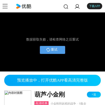
下载APP
数据获取失败，请检查网络之后重试
重试
预览播放中，打开优酷APP看高清完整版
葫芦小金刚
+追
.
高清经典
小金刚和妖精的战争
6集全