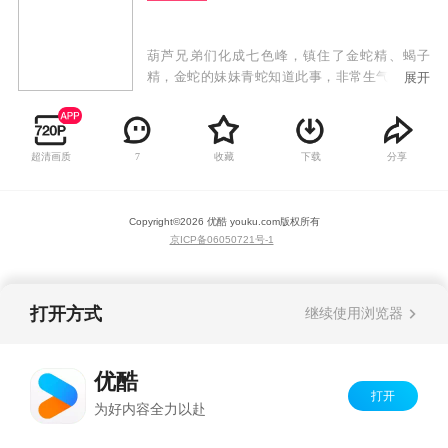
葫芦兄弟们化成七色峰，镇住了金蛇精、蝎子
精，金蛇的妹妹青蛇知道此事，非常生气，发誓
展开
要替姐姐姐夫报仇。于是想尽各种办法把七色峰
一块一块挖下来并将它们一个一个抓住把葫芦七
兄弟全扔进炼丹炉里，想炼七心丹，结果七兄弟
超清画质
收藏
下载
分享
7
合体变成了“金刚葫芦娃”。在与青蛇精奋力周旋
中，牺牲了伙伴小蝴蝶之后才最终战胜了青蛇
精，并又化作七色峰重新镇住了妖精。从此以
Copyright©
2026
优酷 youku.com
版权所有
后，山谷又恢复了往日的宁静。
京ICP备06050721号-1
打开方式
继续使用浏览器
优酷
打开
为好内容全力以赴