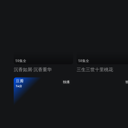
59集全
58集全
沉香如屑·沉香重华
三生三世十里桃花
豆瓣
独播
7.4分