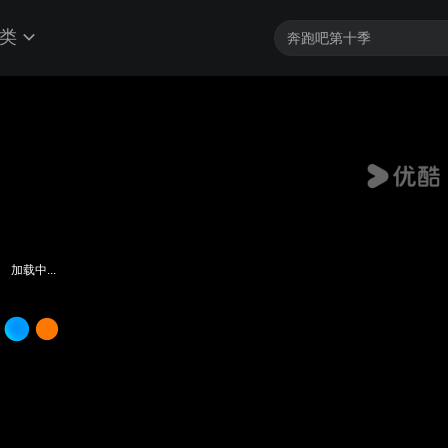
类
加载中...