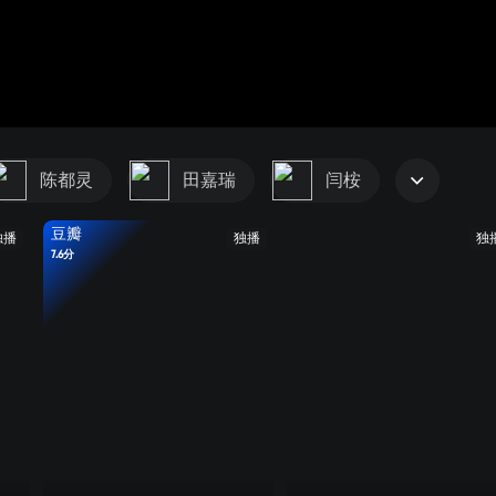
陈都灵
田嘉瑞
闫桉
豆瓣
独播
独播
独
7.6分