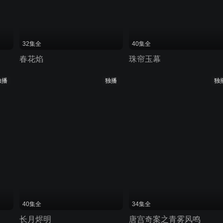
32集全
40集全
春花焰
珠帘玉幕
独播
独播
独
40集全
34集全
长月烬明
唐宫奇案之青雾风鸣