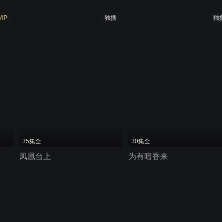
VIP
独播
独
35集全
30集全
凤凰台上
为有暗香来