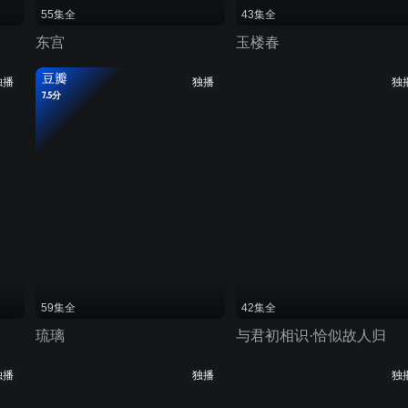
55集全
43集全
东宫
玉楼春
豆瓣
独播
独播
独
7.5分
59集全
42集全
琉璃
与君初相识·恰似故人归
独播
独播
独