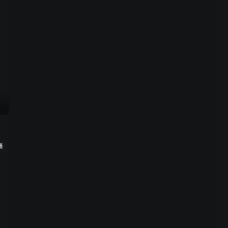
03:53
露芜衣与寄灵，宿命羁绊一
眼万年！
01:02
幻境中陪你青丝到白发，也
算相守一生！
01:07
播
狐妖姐妹同框即是名场面！
01:11
《月鳞绮纪》星石幻境解
析，真相逐渐浮出！