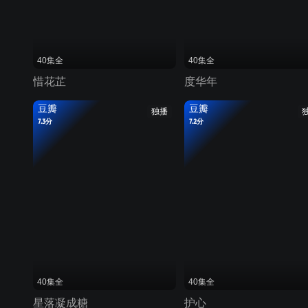
40集全
40集全
惜花芷
度华年
豆瓣
豆瓣
独播
7.3分
7.2分
40集全
40集全
星落凝成糖
护心