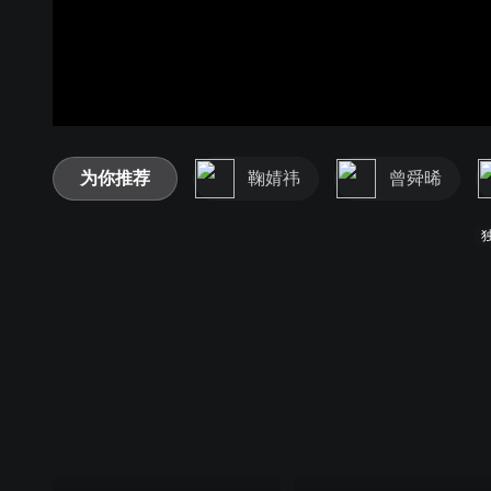
为你推荐
鞠婧祎
曾舜晞