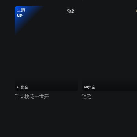
豆瓣
独播
7.1分
40集全
40集全
千朵桃花一世开
逍遥