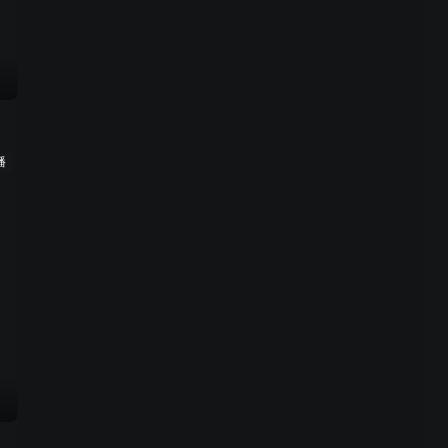
04:56
所谓命定之人，在每一个时
空都会相爱！
01:11
播
《月鳞绮纪》世界观：集齐
4道龙神之力
01:57
鞠婧祎曾舜晞陈都灵田嘉
瑞，好燃！
02:19
“情之所起，我心里有你”