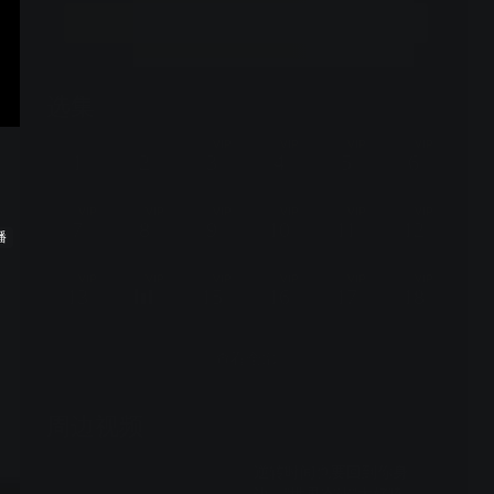
立即开通
选集
29集全
VIP
VIP
VIP
VIP
1
2
3
4
5
6
VIP
VIP
VIP
VIP
VIP
VIP
7
8
9
10
11
12
播
VIP
VIP
VIP
VIP
VIP
VIP
13
15
16
17
18
查看全部
周边视频
逆转时间也要回到你身