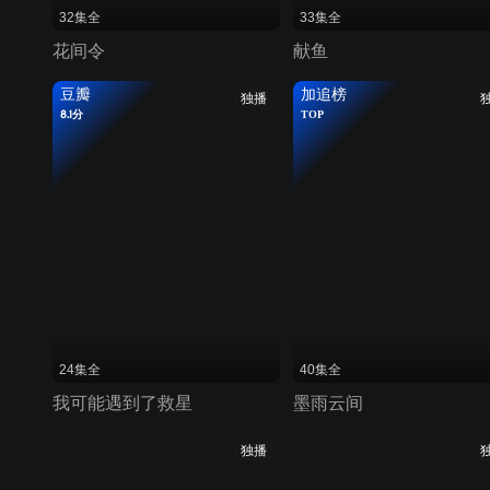
32集全
33集全
花间令
献鱼
豆瓣
加追榜
独播
8.1分
TOP
24集全
40集全
我可能遇到了救星
墨雨云间
独播