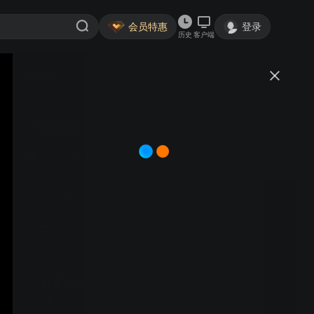
会员特惠
登录
历史
客户端
视频
讨论
进站必看
千万+
月鳞绮纪
简介
3235
7.4分
生花剧场
奇幻爱情
古装爱情
鞠婧祎 曾舜晞 陈都灵 田嘉瑞 | 露芜衣、武拾光、雾妄言、
寄灵联手破案，找寻龙神之力背后的真相！
首3月每月15元