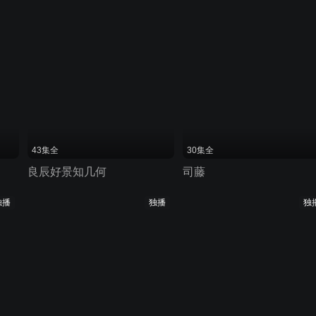
43集全
30集全
良辰好景知几何
司藤
独播
独播
独