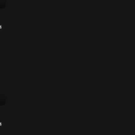
边，“世界寄露”太好嗑
01:08
播
“爱人错过”但纠缠不尽，拾
光妄言太好品了
01:06
挑战72h把《月鳞绮纪》做
成悬疑解密游戏！
00:36
细糠！逐帧品味《月鳞绮
纪》中的对称美学！
01:07
播
毛不易倾情献唱《草右》
MV上线