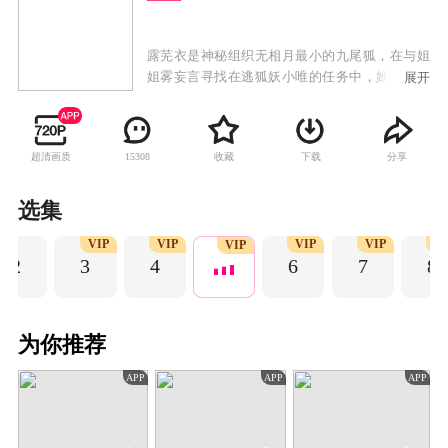
露芜衣是神秘组织无相月最小的九尾狐，在与姐
姐雾妄言寻找在逃狐妖小唯的任务中，她潜入洛
展开
安城韦府，同时潜入韦府的还有身负血海深仇的
武拾光、侍鳞宗法师寄灵与厉劫。在找寻真相的
过程中，他们既有试探也有合作，但他们背后的
超清画质
收藏
下载
分享
15308
目的各不相同，在一次又一次对龙神之力的争夺
中，他们一次又一次改变命运的流向，为了守护
人间和平，他们做出艰难的抉择割舍，并最终成
选集
功消灭万妖之首九婴，完成了对真爱与救赎的永
VIP
VIP
VIP
VIP
VI
恒追问。
VIP
2
3
4
6
7
8
为你推荐
APP
APP
APP