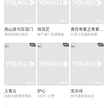
26集全
40集全
34集全
燕山派与百花门
惜花芷
唐宫奇案之青雾风鸣
漫画改编古装剧
破产豪门逆袭翻盘
白鹿王星越探诡案
APP
APP
APP
36集全
40集全
39集全
入青云
护心
安乐传
戏精夫妻爱情博弈
100万+点赞
热巴龚俊宿命恋