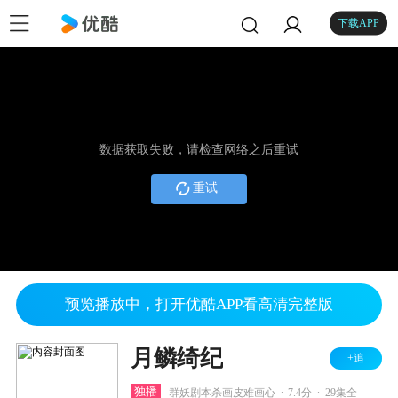
下载APP
数据获取失败，请检查网络之后重试
重试
预览播放中，打开优酷APP看高清完整版
月鳞绮纪
+追
.
.
独播
群妖剧本杀画皮难画心
7.4分
29集全