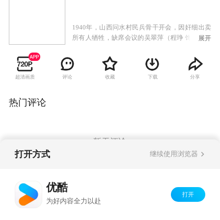
1940年，山西问水村民兵骨干开会，因奸细出卖
所有人牺牲，缺席会议的吴翠萍（程琤 饰）被人
展开
怀疑是奸细。吴翠萍用自己的智慧挖出了奸细证
明了自己的清白。随后，吴翠萍等人重建队伍，
与日军指挥官上衫勇（冢越博隆 饰）斗争，身边
超清画质
评论
收藏
下载
分享
战友们一个个牺牲，最终粉碎了上衫勇的围剿计
划，策应了大部队反围剿运动。吴翠萍也成长为
一名合格的八路军战士，她带着战友的遗志和
热门评论
爱，投入到了新的战斗任务中。
暂无评论
打开方式
继续使用浏览器
Copyright©
2026
优酷 youku.com
版权所有
优酷
京ICP备06050721号-1
打开
为好内容全力以赴