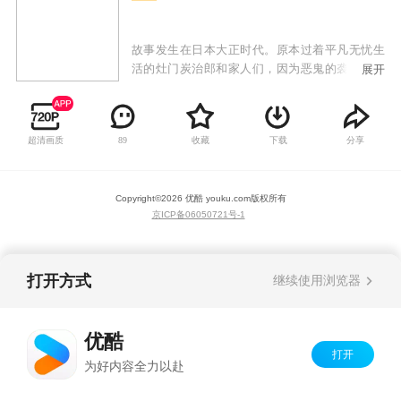
故事发生在日本大正时代。原本过着平凡无忧生
活的灶门炭治郎和家人们，因为恶鬼的袭击而人
展开
生彻底发生转变。母亲和多个兄弟姐妹们遭到杀
害，而幸存的妹妹祢豆子受到鬼舞辻无惨之血的
影响也化身恶鬼。为了给家人们报仇，并且解救
超清画质
收藏
下载
分享
89
妹妹，炭治郎拜入鳞泷左近次门下学习剑术，并
最终通过严苛选拔成为一名鬼杀队剑士。在这一
过程中，他结识了我妻善逸、栗花落香奈乎、嘴
Copyright©
2026
优酷 youku.com
版权所有
平伊之助等伙伴，也在试炼修行的过程中，注定
京ICP备06050721号-1
要完成和鬼之始祖鬼舞辻无惨的宿命对决。
打开方式
继续使用浏览器
优酷
打开
为好内容全力以赴