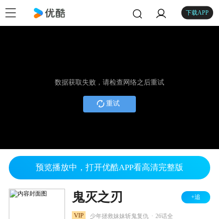
下载APP
数据获取失败，请检查网络之后重试
重试
预览播放中，打开优酷APP看高清完整版
鬼灭之刃
+追
.
VIP
少年拯救妹妹斩鬼复仇
26话全