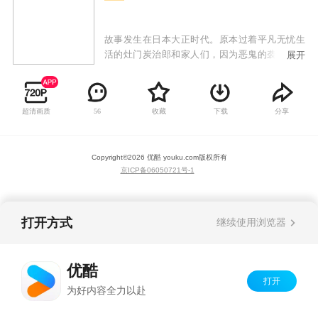
故事发生在日本大正时代。原本过着平凡无忧生
活的灶门炭治郎和家人们，因为恶鬼的袭击而人
展开
生彻底发生转变。母亲和多个兄弟姐妹们遭到杀
害，而幸存的妹妹祢豆子受到鬼舞辻无惨之血的
影响也化身恶鬼。为了给家人们报仇，并且解救
超清画质
收藏
下载
分享
56
妹妹，炭治郎拜入鳞泷左近次门下学习剑术，并
最终通过严苛选拔成为一名鬼杀队剑士。在这一
过程中，他结识了我妻善逸、栗花落香奈乎、嘴
Copyright©
2026
优酷 youku.com
版权所有
平伊之助等伙伴，也在试炼修行的过程中，注定
京ICP备06050721号-1
要完成和鬼之始祖鬼舞辻无惨的宿命对决。
打开方式
继续使用浏览器
优酷
打开
为好内容全力以赴