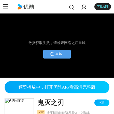
下载APP
数据获取失败，请检查网络之后重试
重试
预览播放中，打开优酷APP看高清完整版
鬼灭之刃
+追
.
VIP
少年拯救妹妹斩鬼复仇
26话全