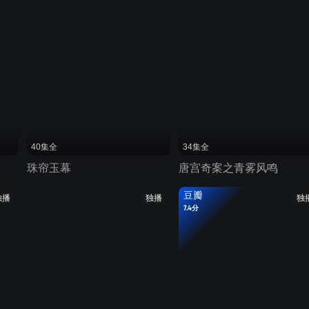
40集全
34集全
珠帘玉幕
唐宫奇案之青雾风鸣
豆瓣
独播
独播
独
7.4分