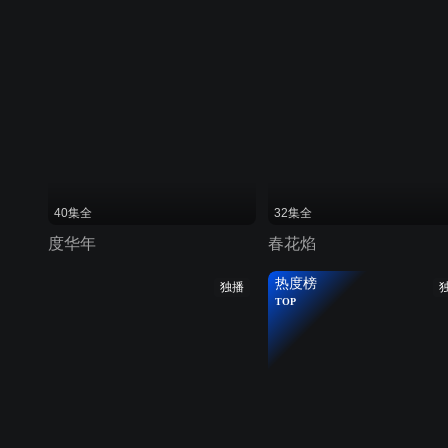
40集全
32集全
度华年
春花焰
热度榜
独播
TOP