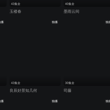
43集全
40集全
玉楼春
墨雨云间
独播
独播
独
43集全
30集全
良辰好景知几何
司藤
独播
独播
独