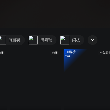
音效
1.0X
智能
陈都灵
田嘉瑞
闫桉
加追榜
独播
独播
全集限
TOP