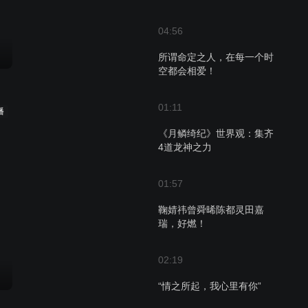
04:56
所谓命定之人，在每一个时
空都会相爱！
01:11
播
《月鳞绮纪》世界观：集齐
4道龙神之力
01:57
鞠婧祎曾舜晞陈都灵田嘉
瑞，好燃！
02:19
“情之所起，我心里有你”