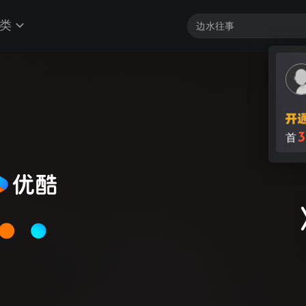
类
客户端最高帧享4K
3
首
加载中...