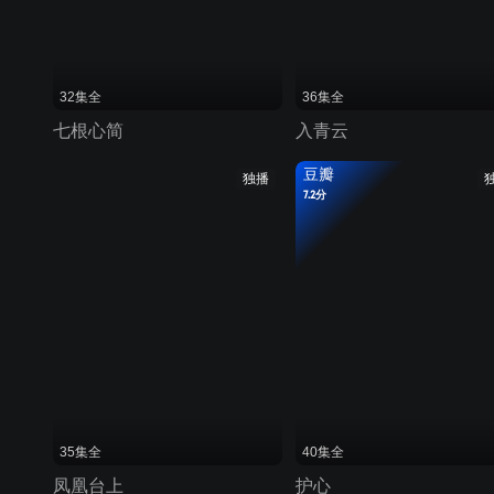
32集全
36集全
七根心简
入青云
豆瓣
独播
7.2分
35集全
40集全
凤凰台上
护心