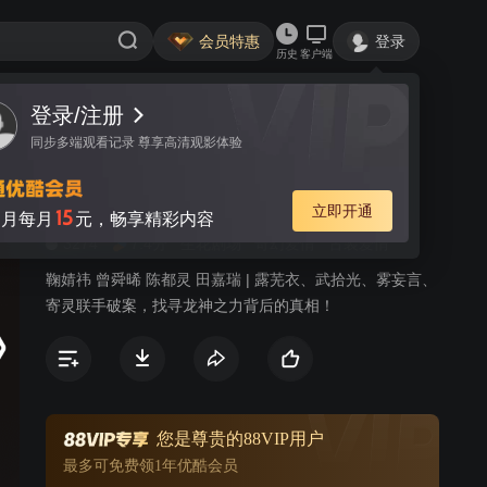
会员特惠
登录
历史
客户端
登录/注册
视频
讨论
千万+
同步多端观看记录 尊享高清观影体验
月鳞绮纪
简介
立即开通
15
月每月
元，畅享精彩内容
3274
7.4分
生花剧场
奇幻爱情
古装爱情
鞠婧祎 曾舜晞 陈都灵 田嘉瑞 | 露芜衣、武拾光、雾妄言、
寄灵联手破案，找寻龙神之力背后的真相！
您是尊贵的88VIP用户
最多可免费领1年优酷会员