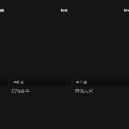
独播
独播
独
24集全
40集全
花轿喜事
蜀锦人家