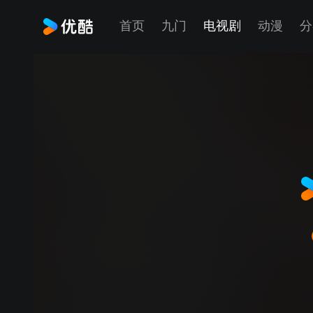
首页
九门
电视剧
动漫
分
月鳞绮纪 11