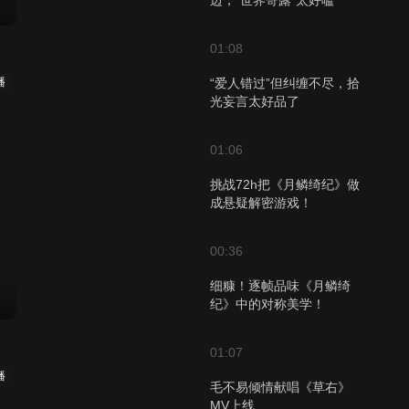
边，“世界寄露”太好嗑
01:08
播
“爱人错过”但纠缠不尽，拾
光妄言太好品了
01:06
挑战72h把《月鳞绮纪》做
成悬疑解密游戏！
00:36
细糠！逐帧品味《月鳞绮
纪》中的对称美学！
01:07
播
毛不易倾情献唱《草右》
MV上线