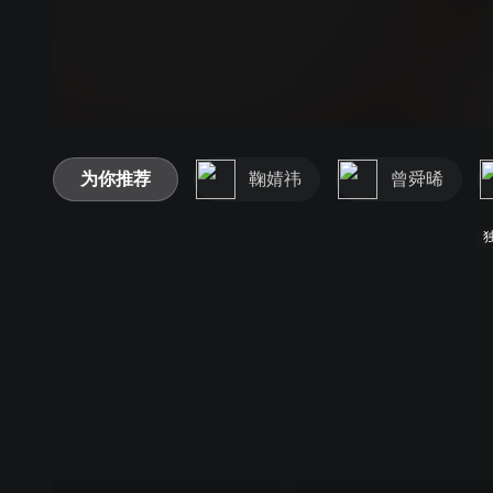
00:00:00
/
00:43:24
登录
为你推荐
鞠婧祎
曾舜晞