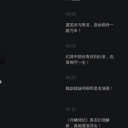
03:53
露芜衣与寄灵，宿命羁绊一
眼万年！
01:02
幻境中陪你青丝到白发，也
算相守一生！
01:07
播
狐妖姐妹同框即是名场面！
01:11
《月鳞绮纪》星石幻境解
析，真相逐渐浮出！