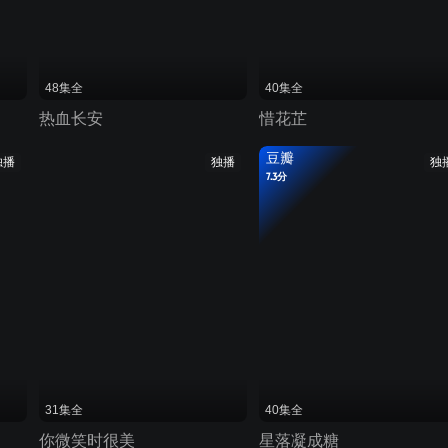
48集全
40集全
热血长安
惜花芷
豆瓣
独播
独播
独
7.3分
31集全
40集全
你微笑时很美
星落凝成糖