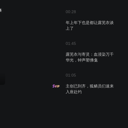
播
00:28
年上年下也是都让露芜衣谈
上了
01:45
露芜衣与寄灵：血浸染万千
华光，钟声塑佛龛
01:05
主创已到齐，狐鳞员们速来
入座赴约
49:39
双狐奇幻宿命情深，一灵一
冷