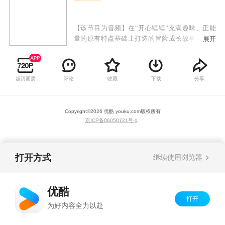
【该节目为音频】在“开心锤锤”充满趣味、正能
量的原有特点基础上打造的冒险成长故事。小朋
展开
友们可以和开心探险队一起穿越到恐龙世界，在
了解史前知识的同时，见证恐龙们独特个性，一
步步解开时光笔记的秘密，体验一场场精彩绝伦
超清画质
评论
收藏
下载
分享
的探险故事。不断丰富精神世界，助力个人成长
和全面发展。
Copyright©
2026
优酷 youku.com
版权所有
京ICP备06050721号-1
打开方式
继续使用浏览器
优酷
打开
为好内容全力以赴