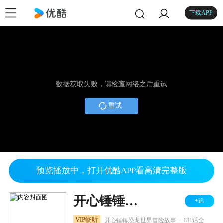
下载APP
数据获取失败，请检查网络之后重试
重试
预览播放中，打开优酷APP看高清完整版
开心锤锤时光笔记之恐龙篇
+追
.
VIP畅听
开心锤锤恐龙世界冒险故事
181话全