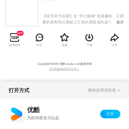
【该节目为音频】在“开心锤锤”充满趣味、正能
量的原有特点基础上打造的冒险成长故事。小朋
展开
友们可以和开心探险队一起穿越到恐龙世界，在
了解史前知识的同时，见证恐龙们独特个性，一
步步解开时光笔记的秘密，体验一场场精彩绝伦
超清画质
评论
收藏
下载
分享
的探险故事。不断丰富精神世界，助力个人成长
和全面发展。
Copyright©
2026
优酷 youku.com
版权所有
京ICP备06050721号-1
打开方式
继续使用浏览器
优酷
打开
为好内容全力以赴