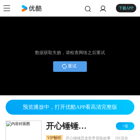
下载APP
数据获取失败，请检查网络之后重试
重试
预览播放中，打开优酷APP看高清完整版
开心锤锤时光笔记之恐龙篇
+追
.
VIP畅听
开心锤锤恐龙世界冒险故事
181话全