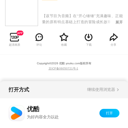
【该节目为音频】在“开心锤锤”充满趣味、正能
量的原有特点基础上打造的冒险成长故事。小朋
展开
友们可以和开心探险队一起穿越到恐龙世界，在
了解史前知识的同时，见证恐龙们独特个性，一
步步解开时光笔记的秘密，体验一场场精彩绝伦
超清画质
评论
收藏
下载
分享
的探险故事。不断丰富精神世界，助力个人成长
和全面发展。
Copyright©
2026
优酷 youku.com
版权所有
京ICP备06050721号-1
打开方式
继续使用浏览器
优酷
打开
为好内容全力以赴