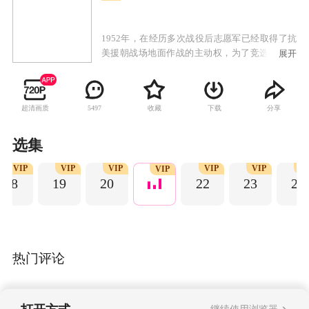
1952年，在经历多次战役后志愿军已经取得了抗
美援朝战场地面作战的主动权，为了竞选声势和
展开
攫取谈判桌上的利益，“联合国军”决定在上甘岭
最后一搏，10月14日，“联合国军”对上甘岭发起
猛攻。志愿军战士顽强抗击“联合国军”的进攻，
超清画质
收藏
下载
分享
5497
反复争夺阵地；转入坑道战后在极其艰苦的环境
中继续斗争；决胜阶段坚决反击并不断巩固阵
地，经过43天的战斗，志愿军战士终于获得了胜
选集
利。这场战役打出了中国的国威军威，在此后的
VIP
VIP
VIP
VIP
VIP
V
几十年里，无一西方国家敢轻易挑衅中国。
VIP
18
19
20
22
23
24
热门评论