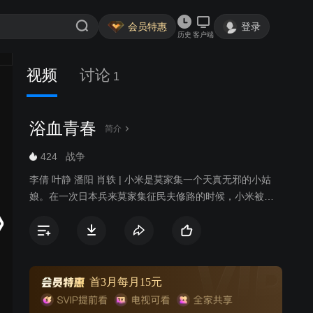
会员特惠
登录
历史
客户端
视频
讨论
1
浴血青春
简介
424
战争
李倩 叶静 潘阳 肖轶 | 小米是莫家集一个天真无邪的小姑
娘。在一次日本兵来莫家集征民夫修路的时候，小米被一
个日本兵追到了池塘边，她在挣扎中意外地把日本兵蹬进
池塘里淹死了。小米得到了日本兵的步枪。日军以在村子
里破案、找枪为由驻扎下来，真实目的是端掉附近国共两
支抗日游击队的根据地。胆小懦弱的小米从开始带着步枪
到处躲避，逐渐成长为一个敢于主动出击杀鬼子的“刺客”，
首3月每月15元
她一次次遭遇惊险，先后被猎户正月、八路军和国军游击