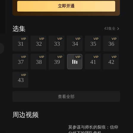
队所救。小米和正月也在患难中产生了感情。莫家集最终
立即开通
被日军血洗，小米也明白了依靠自己一己之力是无法和侵
略者对抗的，在八路军的正确引导下，小米和正月成长为
了合格的八路军战士。
选集
43集全
VIP
VIP
VIP
VIP
VIP
VIP
31
32
33
34
35
36
VIP
VIP
VIP
VIP
VIP
VIP
37
38
39
41
42
VIP
43
查看全部
周边视频
莫参谋与师长的裂痕：信仰