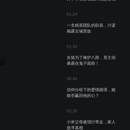
01:24
一支精英团队的卧底，计谋
揭露古城变故
01:33
女孩为了掩护八路，竟主动
暴露在鬼子面前！
00:44
信仰分歧下的爱情困境，她
能否赢回他的心？
02:39
小米父母被强行带走，家人
急寻真相