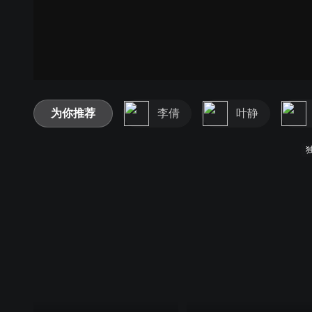
为你推荐
李倩
叶静