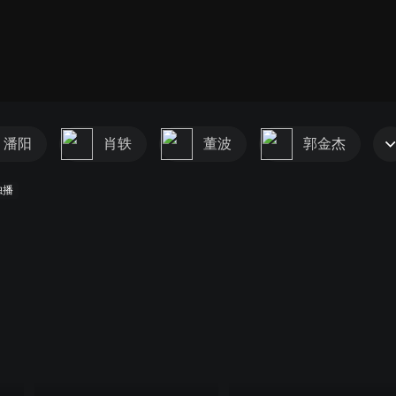
潘阳
肖轶
董波
郭金杰
独播