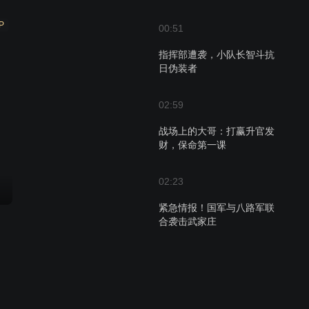
P
00:51
指挥部遭袭，小队长智斗抗
日伪装者
02:59
战场上的大哥：打赢升官发
财，保命第一课
02:23
紧急情报！国军与八路军联
合袭击武家庄
01:00
鲁中战役首胜，沂县独立师
抢夺生存物资