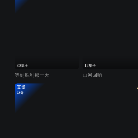
30集全
12集全
等到胜利那一天
山河回响
豆瓣
7.5分