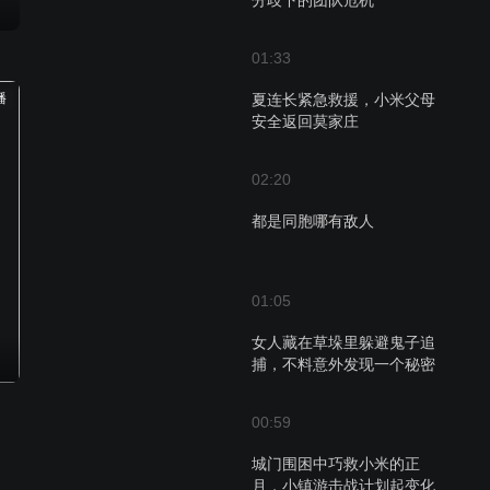
分歧下的团队危机
01:33
播
夏连长紧急救援，小米父母
安全返回莫家庄
02:20
都是同胞哪有敌人
01:05
女人藏在草垛里躲避鬼子追
捕，不料意外发现一个秘密
00:59
城门围困中巧救小米的正
月，小镇游击战计划起变化