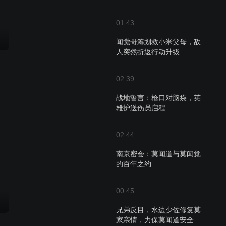
01:43
闻觉哥筹划救小米父母，敌
人突然折返行动升级
02:39
战地誓言：枪口对脑袋，英
雄护送伤员启程
02:44
南京密会：莫闻道与莫闻觉
的百年之约
00:45
兄弟反目，水边少佐修复莫
家亲情，力保莫闻道安全