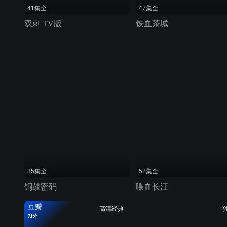
41集全
47集全
双刺 TV版
铁血茶城
35集全
52集全
铜鼓密码
喋血长江
豆瓣
高清经典
7.1分