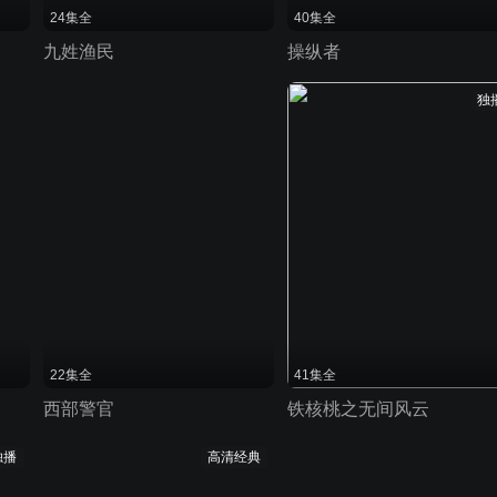
24集全
40集全
九姓渔民
操纵者
独
22集全
41集全
西部警官
铁核桃之无间风云
独播
高清经典