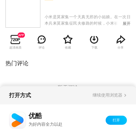
小米是莫家集一个天真无邪的小姑娘。在一次日
本兵来莫家集征民夫修路的时候，小米被一个日
展开
本兵追到了池塘边，她在挣扎中意外地把日本兵
蹬进池塘里淹死了。小米得到了日本兵的步枪。
日军以在村子里破案、找枪为由驻扎下来，真实
超清画质
评论
收藏
下载
分享
目的是端掉附近国共两支抗日游击队的根据地。
胆小懦弱的小米从开始带着步枪到处躲避，逐渐
成长为一个敢于主动出击杀鬼子的“刺客”，她一
热门评论
次次遭遇惊险，先后被猎户正月、八路军和国军
游击队所救。小米和正月也在患难中产生了感
情。莫家集最终被日军血洗，小米也明白了依靠
自己一己之力是无法和侵略者对抗的，在八路军
暂无评论
的正确引导下，小米和正月成长为了合格的八路
打开方式
继续使用浏览器
军战士。
Copyright©
2026
优酷 youku.com
版权所有
优酷
京ICP备06050721号-1
打开
为好内容全力以赴