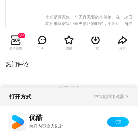
小米是莫家集一个天真无邪的小姑娘。在一次日
本兵来莫家集征民夫修路的时候，小米被一个日
展开
本兵追到了池塘边，她在挣扎中意外地把日本兵
蹬进池塘里淹死了。小米得到了日本兵的步枪。
日军以在村子里破案、找枪为由驻扎下来，真实
超清画质
收藏
下载
分享
4
目的是端掉附近国共两支抗日游击队的根据地。
胆小懦弱的小米从开始带着步枪到处躲避，逐渐
成长为一个敢于主动出击杀鬼子的“刺客”，她一
热门评论
次次遭遇惊险，先后被猎户正月、八路军和国军
游击队所救。小米和正月也在患难中产生了感
情。莫家集最终被日军血洗，小米也明白了依靠
自己一己之力是无法和侵略者对抗的，在八路军
暂无评论
的正确引导下，小米和正月成长为了合格的八路
打开方式
继续使用浏览器
军战士。
Copyright©
2026
优酷 youku.com
版权所有
优酷
京ICP备06050721号-1
打开
为好内容全力以赴