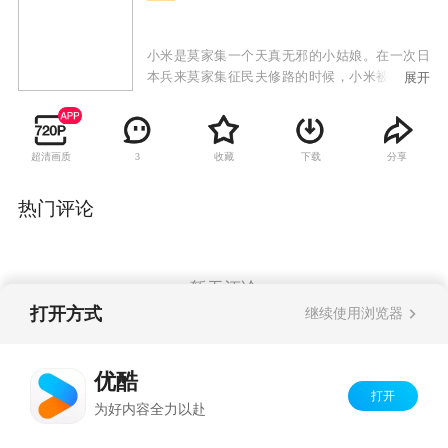
小米是莫家集一个天真无邪的小姑娘。在一次日
本兵来莫家集征民夫修路的时候，小米被一个日
展开
本兵追到了池塘边，她在挣扎中意外地把日本兵
蹬进池塘里淹死了。小米得到了日本兵的步枪。
日军以在村子里破案、找枪为由驻扎下来，真实
超清画质
收藏
下载
分享
3
目的是端掉附近国共两支抗日游击队的根据地。
胆小懦弱的小米从开始带着步枪到处躲避，逐渐
成长为一个敢于主动出击杀鬼子的“刺客”，她一
热门评论
次次遭遇惊险，先后被猎户正月、八路军和国军
游击队所救。小米和正月也在患难中产生了感
情。莫家集最终被日军血洗，小米也明白了依靠
自己一己之力是无法和侵略者对抗的，在八路军
暂无评论
的正确引导下，小米和正月成长为了合格的八路
打开方式
继续使用浏览器
军战士。
Copyright©
2026
优酷 youku.com
版权所有
优酷
京ICP备06050721号-1
打开
为好内容全力以赴