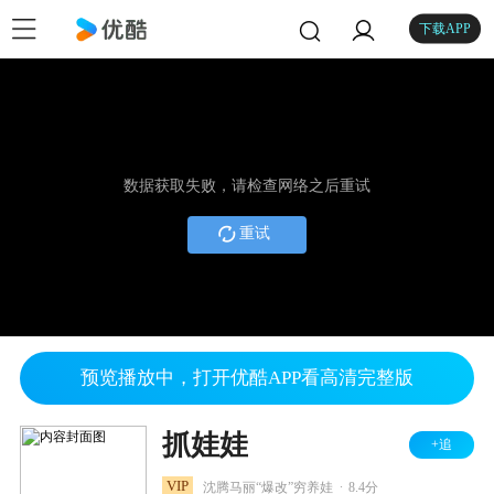
下载APP
数据获取失败，请检查网络之后重试
重试
预览播放中，打开优酷APP看高清完整版
抓娃娃
+追
.
VIP
沈腾马丽“爆改”穷养娃
8.4分