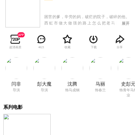
困苦的爹，辛劳的妈，破烂的院子，破碎的他。
西虹市做大做强的路上怎么把老马家落下
展开
了？！“汤里没油，兜里没子”的马成钢（沈腾
饰）和春兰（马丽 饰），赶驴打工，家徒四壁，
而儿子马继业（肖帛辰 饰）则是他们逆天改命的
超清画质
收藏
下载
分享
4621
唯一希望。小马很争气，年年好成绩，一点不娇
气，意志贼坚毅。但随着小马（史彭元 饰）一天
天长大，他却逐渐发现身边的人们都越来越不对
劲……
闫非
彭大魔
沈腾
马丽
史彭
导演
导演
饰马成钢
饰春兰
饰青年马
业
系列电影
VIP