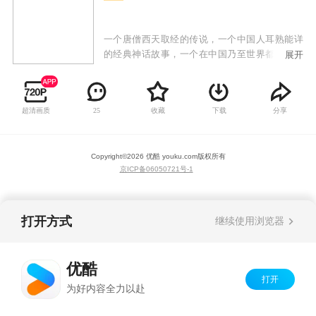
一个唐僧西天取经的传说，一个中国人耳熟能详
的经典神话故事，一个在中国乃至世界都已广泛
展开
流传的神奇。改编自中国古代四大名著的《西游
记》，让你在一个个神话仙境中留下不解之缘。
幽光点点、妖孽蠢动、张牙舞爪、狞笑狂喊，总
超清画质
收藏
下载
分享
25
想改地偷天，金箍棒下化青烟。52集动画片《西
游记》描述了孙悟空和他的两个师弟猪八戒和沙
僧共同保护师傅唐僧由东土大唐去西天取经，沿
Copyright©
2026
优酷 youku.com
版权所有
途历尽千辛万苦，斗妖除魔，披荆斩棘，经历九
京ICP备06050721号-1
九八十一难取回真经，师徒四人修成正果的过
程。
打开方式
继续使用浏览器
优酷
打开
为好内容全力以赴