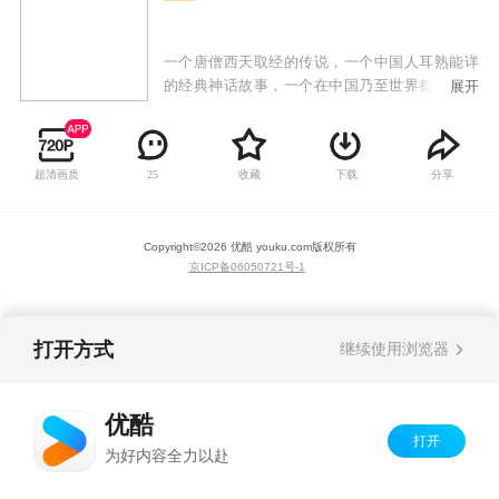
一个唐僧西天取经的传说，一个中国人耳熟能详
的经典神话故事，一个在中国乃至世界都已广泛
展开
流传的神奇。改编自中国古代四大名著的《西游
记》，让你在一个个神话仙境中留下不解之缘。
幽光点点、妖孽蠢动、张牙舞爪、狞笑狂喊，总
超清画质
收藏
下载
分享
25
想改地偷天，金箍棒下化青烟。52集动画片《西
游记》描述了孙悟空和他的两个师弟猪八戒和沙
僧共同保护师傅唐僧由东土大唐去西天取经，沿
Copyright©
2026
优酷 youku.com
版权所有
途历尽千辛万苦，斗妖除魔，披荆斩棘，经历九
京ICP备06050721号-1
九八十一难取回真经，师徒四人修成正果的过
程。
打开方式
继续使用浏览器
优酷
打开
为好内容全力以赴