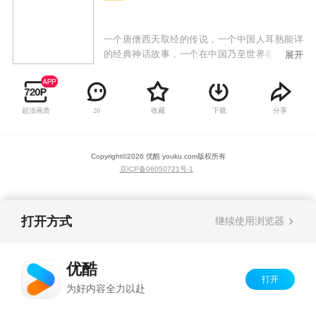
一个唐僧西天取经的传说，一个中国人耳熟能详
的经典神话故事，一个在中国乃至世界都已广泛
展开
流传的神奇。改编自中国古代四大名著的《西游
记》，让你在一个个神话仙境中留下不解之缘。
幽光点点、妖孽蠢动、张牙舞爪、狞笑狂喊，总
超清画质
收藏
下载
分享
20
想改地偷天，金箍棒下化青烟。52集动画片《西
游记》描述了孙悟空和他的两个师弟猪八戒和沙
僧共同保护师傅唐僧由东土大唐去西天取经，沿
Copyright©
2026
优酷 youku.com
版权所有
途历尽千辛万苦，斗妖除魔，披荆斩棘，经历九
京ICP备06050721号-1
九八十一难取回真经，师徒四人修成正果的过
程。
打开方式
继续使用浏览器
优酷
打开
为好内容全力以赴