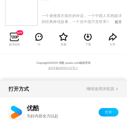
一个唐僧西天取经的传说，一个中国人耳熟能详
的经典神话故事，一个在中国乃至世界都已广泛
展开
流传的神奇。改编自中国古代四大名著的《西游
记》，让你在一个个神话仙境中留下不解之缘。
幽光点点、妖孽蠢动、张牙舞爪、狞笑狂喊，总
超清画质
收藏
下载
分享
30
想改地偷天，金箍棒下化青烟。52集动画片《西
游记》描述了孙悟空和他的两个师弟猪八戒和沙
僧共同保护师傅唐僧由东土大唐去西天取经，沿
Copyright©
2026
优酷 youku.com
版权所有
途历尽千辛万苦，斗妖除魔，披荆斩棘，经历九
京ICP备06050721号-1
九八十一难取回真经，师徒四人修成正果的过
程。
打开方式
继续使用浏览器
优酷
打开
为好内容全力以赴