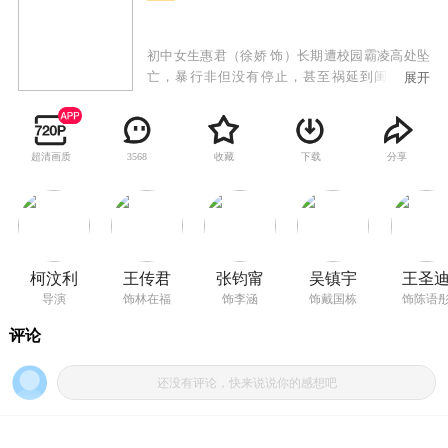
初中女生惠君（徐娇 饰）长期遭校园霸凌高处坠
亡，暴行非但没有停止，甚至祸延到闺蜜小彤
展开
（王圣迪 饰）身上。然而，霸凌者也接连殒命于
重锤之下。在连环杀人案的背后，难脱嫌疑的众
人逐一浮出水面：小彤的母亲（张钧甯 饰）目睹
超清画质
收藏
下载
分享
3568
女儿被胶水封嘴却闭口不言，校工林在福看似知
晓内情却冷漠疏离，暗中窥探的神秘男吴望（黄
明昊 饰）看似身陷险境却面露笑容……杀害霸凌
者的雨夜屠夫究竟是他们其中的何人？调查案件
的警官戴国栋（吴镇宇 饰）似乎被假象蒙蔽，探
秘过程中，宗宗藏污纳垢的旧事被揭开，所有人
柯汶利
王传君
张钧甯
吴镇宇
王圣
都被推到了风口浪尖。善恶有报罪恶难逃，真相
导演
饰林在福
饰李涵
饰戴国栋
饰陈语
即将揭晓……