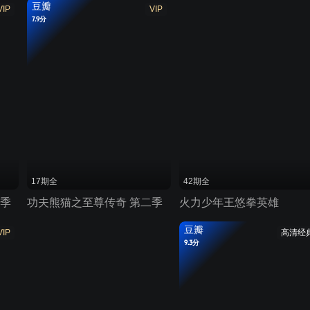
豆瓣
VIP
VIP
7.9分
17期全
42期全
一季
功夫熊猫之至尊传奇 第二季
火力少年王悠拳英雄
豆瓣
VIP
高清经
9.3分