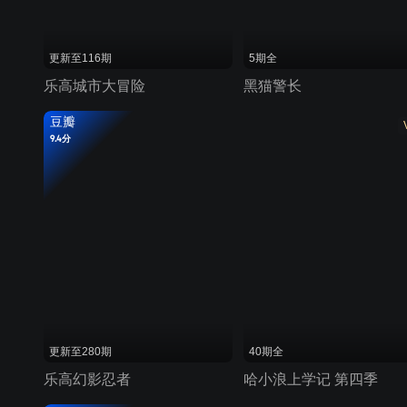
更新至116期
5期全
乐高城市大冒险
黑猫警长
豆瓣
9.4分
更新至280期
40期全
乐高幻影忍者
哈小浪上学记 第四季