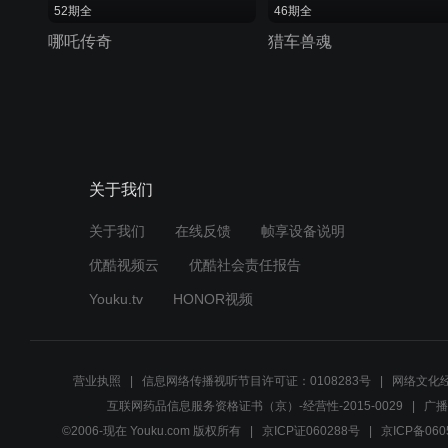
52期全
46期全
哪吒传奇
猎车兽魂
关于我们
关于我们
在线反馈
帧享设备说明
优酷视频云
优酷社会责任报告
Youku.tv
HONOR视频
营业执照
信息网络传播视听节目许可证：0108283号
网络文化经
互联网药品信息服务资格证书（京）-经营性-2015-0029
广播
©2006-现在 Youku.com 版权所有
京ICP证060288号
京ICP备060