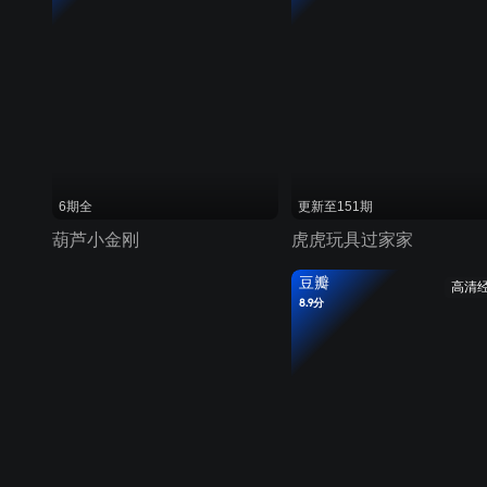
6期全
更新至151期
葫芦小金刚
虎虎玩具过家家
豆瓣
高清
8.9分