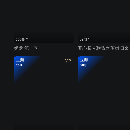
100期全
52期全
奶龙 第二季
开心超人联盟之英雄归来
豆瓣
豆瓣
VIP
9.2分
8.0分