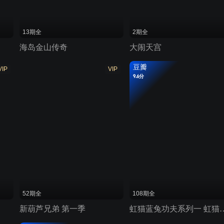
13期全
2期全
海岛金山传奇
大闹天宫
豆瓣
VIP
VIP
9.6分
52期全
108期全
新葫芦兄弟 第一季
虹猫蓝兔功夫系列一 