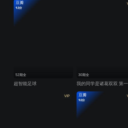
豆瓣
9.3分
52期全
30期全
超智能足球
我的同学是诸葛双双 第
豆瓣
VIP
9.0分