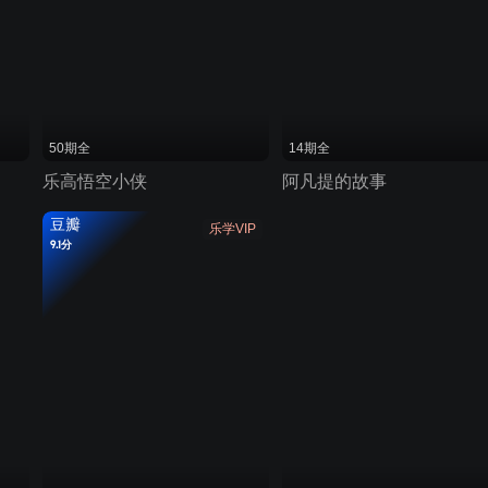
50期全
14期全
乐高悟空小侠
阿凡提的故事
豆瓣
乐学VIP
9.1分