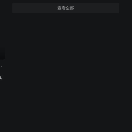
查看全部
小子 第二季
典