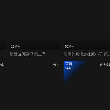
26期全
52期全
新西游历险记 第二季
聪明的顺溜之雄鹰
豆瓣
经典
VIP
高清经
9.4分