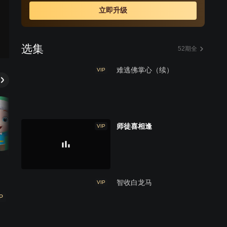
师徒四人修成正果的过程。
立即升级
选集
52期全
难逃佛掌心（续）
VIP
师徒喜相逢
VIP
智收白龙马
VIP
P