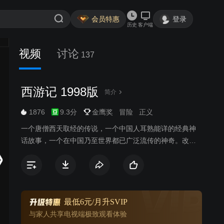
会员特惠
登录
历史
客户端
视频
讨论
137
西游记 1998版
简介
1876
9.3分
金鹰奖
冒险
正义
一个唐僧西天取经的传说，一个中国人耳熟能详的经典神
话故事，一个在中国乃至世界都已广泛流传的神奇。改编
自中国古代四大名著的《西游记》，让你在一个个神话仙
境中留下不解之缘。幽光点点、妖孽蠢动、张牙舞爪、狞
笑狂喊，总想改地偷天，金箍棒下化青烟。52集动画片
《西游记》描述了孙悟空和他的两个师弟猪八戒和沙僧共
同保护师傅唐僧由东土大唐去西天取经，沿途历尽千辛万
最低6元/月升SVIP
苦，斗妖除魔，披荆斩棘，经历九九八十一难取回真经，
与家人共享电视端极致观看体验