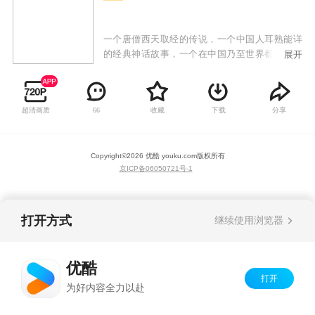
一个唐僧西天取经的传说，一个中国人耳熟能详
的经典神话故事，一个在中国乃至世界都已广泛
展开
流传的神奇。改编自中国古代四大名著的《西游
记》，让你在一个个神话仙境中留下不解之缘。
幽光点点、妖孽蠢动、张牙舞爪、狞笑狂喊，总
超清画质
收藏
下载
分享
66
想改地偷天，金箍棒下化青烟。52集动画片《西
游记》描述了孙悟空和他的两个师弟猪八戒和沙
僧共同保护师傅唐僧由东土大唐去西天取经，沿
Copyright©
2026
优酷 youku.com
版权所有
途历尽千辛万苦，斗妖除魔，披荆斩棘，经历九
京ICP备06050721号-1
九八十一难取回真经，师徒四人修成正果的过
程。
打开方式
继续使用浏览器
优酷
打开
为好内容全力以赴