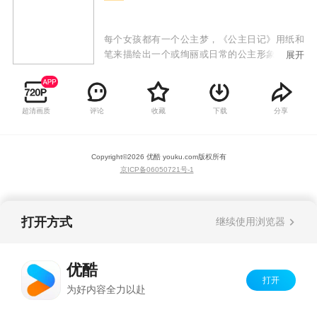
每个女孩都有一个公主梦，《公主日记》用纸和
笔来描绘出一个或绚丽或日常的公主形象，每一
展开
集都充满少女心，多元化的审美让小朋友更容易
理解和接受。
超清画质
评论
收藏
下载
分享
Copyright©
2026
优酷 youku.com
版权所有
京ICP备06050721号-1
打开方式
继续使用浏览器
优酷
打开
为好内容全力以赴