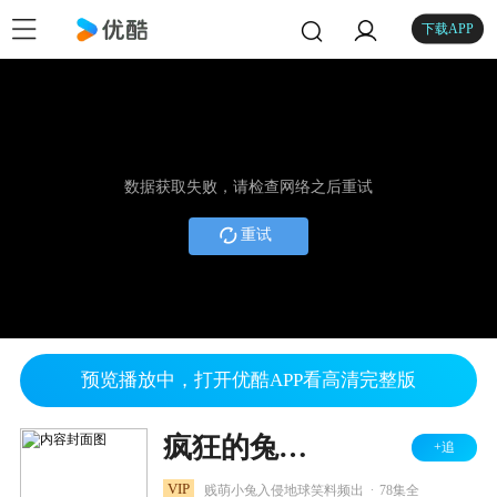
下载APP
数据获取失败，请检查网络之后重试
重试
预览播放中，打开优酷APP看高清完整版
疯狂的兔子 第一季
+追
.
VIP
贱萌小兔入侵地球笑料频出
78集全