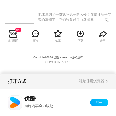
地球遭到了一群疯狂兔子的入侵！在疯狂兔子皇
帝的率领下，它们装备精良（马桶塞）！它们视
展开
死如归（根本打不死）！它们战无不克（靠数量
淹没）！它们不攻占地球消灭人类决不罢休！
超清画质
评论
收藏
下载
分享
Copyright©
2026
优酷 youku.com
版权所有
京ICP备06050721号-1
打开方式
继续使用浏览器
优酷
打开
为好内容全力以赴